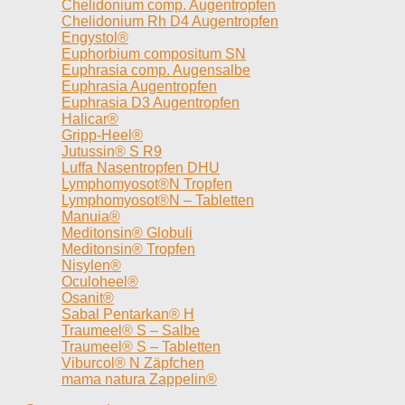
Chelidonium comp. Augentropfen
Chelidonium Rh D4 Augentropfen
Engystol®
Euphorbium compositum SN
Euphrasia comp. Augensalbe
Euphrasia Augentropfen
Euphrasia D3 Augentropfen
Halicar®
Gripp-Heel®
Jutussin® S R9
Luffa Nasentropfen DHU
Lymphomyosot®N Tropfen
Lymphomyosot®N – Tabletten
Manuia®
Meditonsin® Globuli
Meditonsin® Tropfen
Nisylen®
Oculoheel®
Osanit®
Sabal Pentarkan® H
Traumeel® S – Salbe
Traumeel® S – Tabletten
Viburcol® N Zäpfchen
mama natura Zappelin®