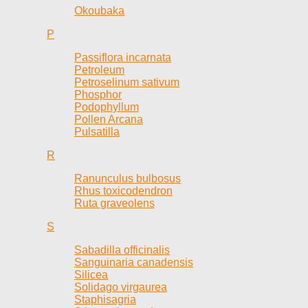
Okoubaka
P
Passiflora incarnata
Petroleum
Petroselinum sativum
Phosphor
Podophyllum
Pollen Arcana
Pulsatilla
R
Ranunculus bulbosus
Rhus toxicodendron
Ruta graveolens
S
Sabadilla officinalis
Sanguinaria canadensis
Silicea
Solidago virgaurea
Staphisagria