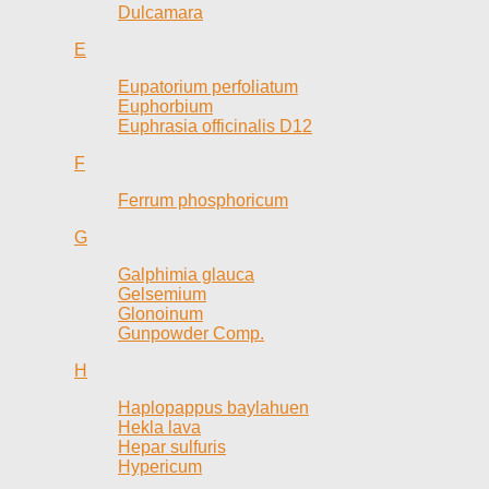
Dulcamara
E
Eupatorium perfoliatum
Euphorbium
Euphrasia officinalis D12
F
Ferrum phosphoricum
G
Galphimia glauca
Gelsemium
Glonoinum
Gunpowder Comp.
H
Haplopappus baylahuen
Hekla lava
Hepar sulfuris
Hypericum