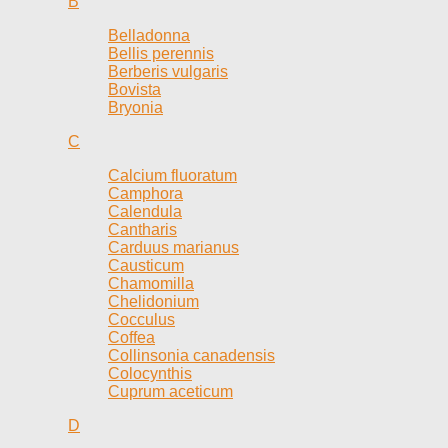
B
Belladonna
Bellis perennis
Berberis vulgaris
Bovista
Bryonia
C
Calcium fluoratum
Camphora
Calendula
Cantharis
Carduus marianus
Causticum
Chamomilla
Chelidonium
Cocculus
Coffea
Collinsonia canadensis
Colocynthis
Cuprum aceticum
D