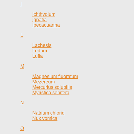
I
Ichthyolum
Ignatia
Ipecacuanha
L
Lachesis
Ledum
Luffa
M
Magnesium fluoratum
Mezereum
Mercurius solubilis
Myristica sebifera
N
Natrium chlorid
Nux vomica
O