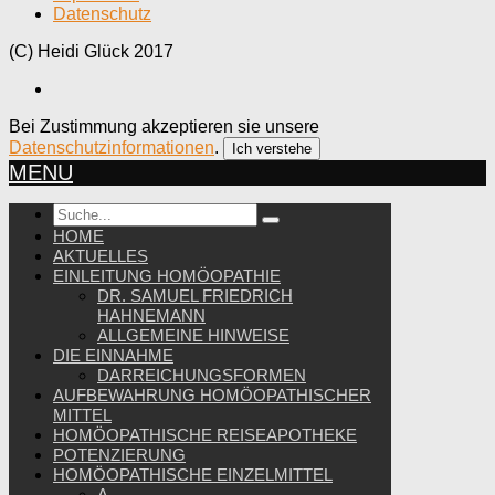
Datenschutz
(C) Heidi Glück 2017
Bei Zustimmung akzeptieren sie unsere
Datenschutzinformationen
.
Ich verstehe
MENU
HOME
AKTUELLES
EINLEITUNG HOMÖOPATHIE
DR. SAMUEL FRIEDRICH
HAHNEMANN
ALLGEMEINE HINWEISE
DIE EINNAHME
DARREICHUNGSFORMEN
AUFBEWAHRUNG HOMÖOPATHISCHER
MITTEL
HOMÖOPATHISCHE REISEAPOTHEKE
POTENZIERUNG
HOMÖOPATHISCHE EINZELMITTEL
A