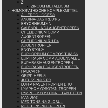
Z
ZINCUM METALLICUM
HOMÖOPATHISCHE KOMPLEXMITTEL
ALLERGO-LOGES®
ANGINA-GASTREU® S
BRYORHEUM® N
CALENDULA D4 AUGENTROPFEN
CHELIDONIUM COMP.
AUGENTROPFEN
CHELIDONIUM RH D4
AUGENTROPFEN
ENGYSTOL®
EUPHORBIUM COMPOSITUM SN
EUPHRASIA COMP. AUGENSALBE
EUPHRASIA AUGENTROPFEN
EUPHRASIA D3 AUGENTROPFEN
HALICAR®
GRIPP-HEEL®
JUTUSSIN® S R9
LUFFA NASENTROPFEN DHU
LYMPHOMYOSOT®N TROPFEN
LYMPHOMYOSOT®N – TABLETTEN
MANUIA®
MEDITONSIN® GLOBULI
MEDITONSIN® TROPFEN