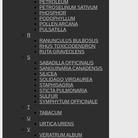
PETROLEUM
PETROSELINUM SATIVUM
PHOSPHOR
PODOPHYLLUM
POLLEN ARCANA
PULSATILLA
R
RANUNCULUS BULBOSUS
RHUS TOXICODENDRON
RUTA GRAVEOLENS
S
SABADILLA OFFICINALIS
SANGUINARIA CANADENSIS
SILICEA
SOLIDAGO VIRGAUREA
STAPHISAGRIA
STICTA PULMONARIA
SULFUR
SYMPHYTUM OFFICINALE
T
TABACUM
U
URTICA URENS
V
VERATRUM ALBUM