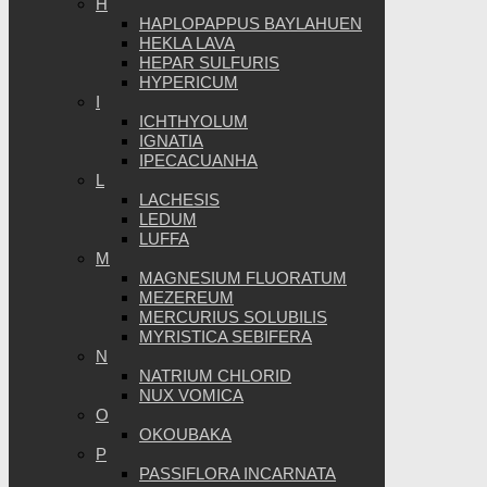
H
HAPLOPAPPUS BAYLAHUEN
HEKLA LAVA
HEPAR SULFURIS
HYPERICUM
I
ICHTHYOLUM
IGNATIA
IPECACUANHA
L
LACHESIS
LEDUM
LUFFA
M
MAGNESIUM FLUORATUM
MEZEREUM
MERCURIUS SOLUBILIS
MYRISTICA SEBIFERA
N
NATRIUM CHLORID
NUX VOMICA
O
OKOUBAKA
P
PASSIFLORA INCARNATA