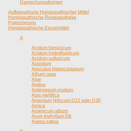
Darreichungsformen
Aufbewahrung Homöopathischer Mittel
Homöopathische Reiseapotheke
Potenzierung
Homöopathische Einzelmittel
A
Acidum formicicum
Acidum hydrofluoricum
Acidum sulfuricum
Aconitum
Aesculus hippocastanum
Allium cepa
Aloe
Ambra
Antimonium crudum
Apis mellifica
Argentum Nitricum D12 oder D30
Arnica
Arsenicum album
Arum triphyllum D6
Avena sativa