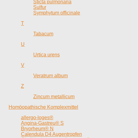
Sticta pulmonaria
Sulfur
Symphytum officinale
T
Tabacum
U
Urtica urens
V
Veratrum album
Z
Zincum metallicum
Homöopathische Komplexmittel
allergo-loges®
Angina-Gastreu® S
Bryorheum® N
Calendula D4 Augentropfen