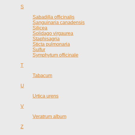
S
Sabadilla officinalis
Sanguinaria canadensis
Silicea
Solidago virgaurea
Staphisagria
Sticta pulmonaria
Sulfur
Symphytum officinale
T
Tabacum
U
Urtica urens
V
Veratrum album
Z