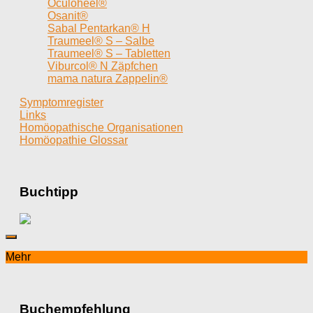
Oculoheel®
Osanit®
Sabal Pentarkan® H
Traumeel® S – Salbe
Traumeel® S – Tabletten
Viburcol® N Zäpfchen
mama natura Zappelin®
Symptomregister
Links
Homöopathische Organisationen
Homöopathie Glossar
Buchtipp
Mehr
Buchempfehlung