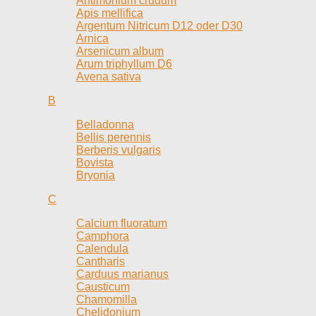
Antimonium crudum
Apis mellifica
Argentum Nitricum D12 oder D30
Arnica
Arsenicum album
Arum triphyllum D6
Avena sativa
B
Belladonna
Bellis perennis
Berberis vulgaris
Bovista
Bryonia
C
Calcium fluoratum
Camphora
Calendula
Cantharis
Carduus marianus
Causticum
Chamomilla
Chelidonium