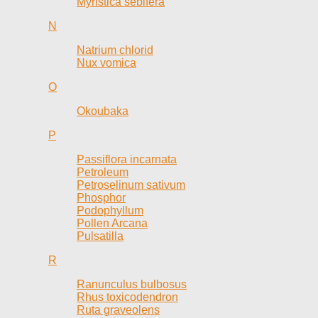
Myristica sebifera
N
Natrium chlorid
Nux vomica
O
Okoubaka
P
Passiflora incarnata
Petroleum
Petroselinum sativum
Phosphor
Podophyllum
Pollen Arcana
Pulsatilla
R
Ranunculus bulbosus
Rhus toxicodendron
Ruta graveolens