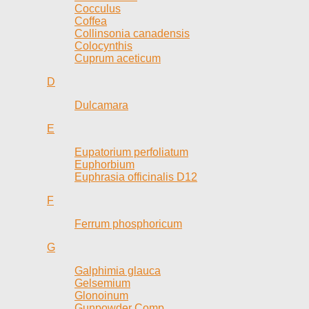
Cocculus
Coffea
Collinsonia canadensis
Colocynthis
Cuprum aceticum
D
Dulcamara
E
Eupatorium perfoliatum
Euphorbium
Euphrasia officinalis D12
F
Ferrum phosphoricum
G
Galphimia glauca
Gelsemium
Glonoinum
Gunpowder Comp.