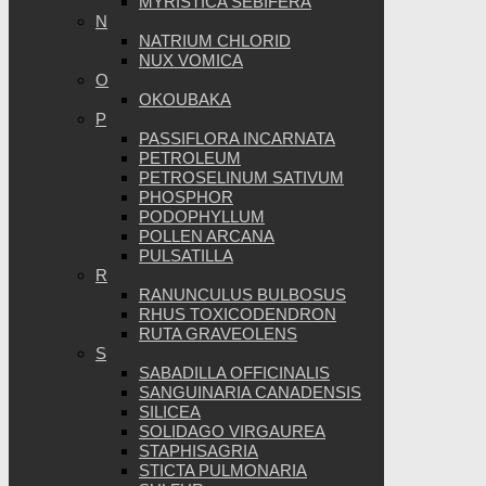
MYRISTICA SEBIFERA
N
NATRIUM CHLORID
NUX VOMICA
O
OKOUBAKA
P
PASSIFLORA INCARNATA
PETROLEUM
PETROSELINUM SATIVUM
PHOSPHOR
PODOPHYLLUM
POLLEN ARCANA
PULSATILLA
R
RANUNCULUS BULBOSUS
RHUS TOXICODENDRON
RUTA GRAVEOLENS
S
SABADILLA OFFICINALIS
SANGUINARIA CANADENSIS
SILICEA
SOLIDAGO VIRGAUREA
STAPHISAGRIA
STICTA PULMONARIA