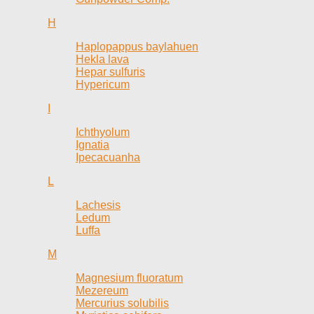
H
Haplopappus baylahuen
Hekla lava
Hepar sulfuris
Hypericum
I
Ichthyolum
Ignatia
Ipecacuanha
L
Lachesis
Ledum
Luffa
M
Magnesium fluoratum
Mezereum
Mercurius solubilis