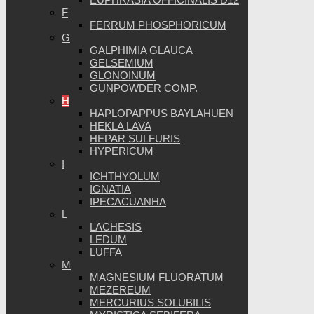
F
FERRUM PHOSPHORICUM
G
GALPHIMIA GLAUCA
GELSEMIUM
GLONOINUM
GUNPOWDER COMP.
H
HAPLOPAPPUS BAYLAHUEN
HEKLA LAVA
HEPAR SULFURIS
HYPERICUM
I
ICHTHYOLUM
IGNATIA
IPECACUANHA
L
LACHESIS
LEDUM
LUFFA
M
MAGNESIUM FLUORATUM
MEZEREUM
MERCURIUS SOLUBILIS