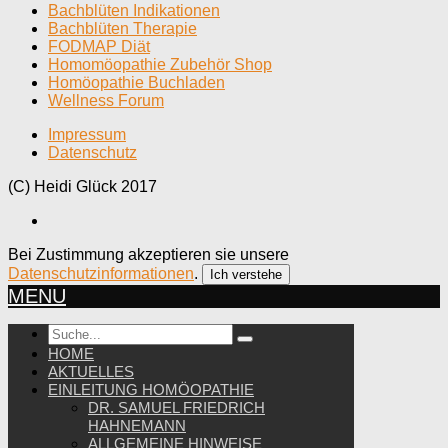
Bachblüten Indikationen
Bachblüten Therapie
FODMAP Diät
Homomöopathie Zubehör Shop
Homöopathie Buchladen
Wellness Forum
Impressum
Datenschutz
(C) Heidi Glück 2017
Bei Zustimmung akzeptieren sie unsere
Datenschutzinformationen
.
Ich verstehe
MENU
HOME
AKTUELLES
EINLEITUNG HOMÖOPATHIE
DR. SAMUEL FRIEDRICH
HAHNEMANN
ALLGEMEINE HINWEISE