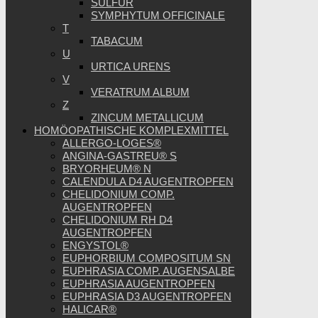
SULFUR
SYMPHYTUM OFFICINALE
T
TABACUM
U
URTICA URENS
V
VERATRUM ALBUM
Z
ZINCUM METALLICUM
HOMÖOPATHISCHE KOMPLEXMITTEL
ALLERGO-LOGES®
ANGINA-GASTREU® S
BRYORHEUM® N
CALENDULA D4 AUGENTROPFEN
CHELIDONIUM COMP.
AUGENTROPFEN
CHELIDONIUM RH D4
AUGENTROPFEN
ENGYSTOL®
EUPHORBIUM COMPOSITUM SN
EUPHRASIA COMP. AUGENSALBE
EUPHRASIA AUGENTROPFEN
EUPHRASIA D3 AUGENTROPFEN
HALICAR®