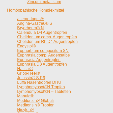
Zincum metallicum
Homöopathische Komplexmittel
allergo-loges®
Angina-Gastreu® S
Bryorheum® N
Calendula D4 Augentropfen
Chelidonium comp. Augentropfen
Chelidonium Rh D4 Augentropfen
Engystol®
Euphorbium compositum SN
Euphrasia comp. Augensalbe
Euphrasia Augentropfen
Euphrasia D3 Augentropfen
Halicar®
Gripp-Heel®
Jutussin® S R9
Luffa Nasentropfen DHU
Lymphomyosot®N Tropfen
Lymphomyosot®N – Tabletten
Manuia®
Meditonsin® Globuli
Meditonsin® Tropfen
Nisylen®