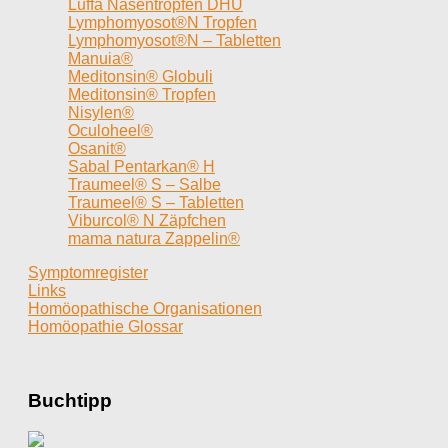
Luffa Nasentropfen DHU
Lymphomyosot®N Tropfen
Lymphomyosot®N – Tabletten
Manuia®
Meditonsin® Globuli
Meditonsin® Tropfen
Nisylen®
Oculoheel®
Osanit®
Sabal Pentarkan® H
Traumeel® S – Salbe
Traumeel® S – Tabletten
Viburcol® N Zäpfchen
mama natura Zappelin®
Symptomregister
Links
Homöopathische Organisationen
Homöopathie Glossar
Buchtipp