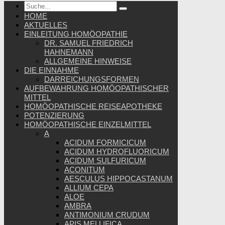
HOME
AKTUELLES
EINLEITUNG HOMÖOPATHIE
DR. SAMUEL FRIEDRICH
HAHNEMANN
ALLGEMEINE HINWEISE
DIE EINNAHME
DARREICHUNGSFORMEN
AUFBEWAHRUNG HOMÖOPATHISCHER
MITTEL
HOMÖOPATHISCHE REISEAPOTHEKE
POTENZIERUNG
HOMÖOPATHISCHE EINZELMITTEL
A
ACIDUM FORMICICUM
ACIDUM HYDROFLUORICUM
ACIDUM SULFURICUM
ACONITUM
AESCULUS HIPPOCASTANUM
ALLIUM CEPA
ALOE
AMBRA
ANTIMONIUM CRUDUM
APIS MELLIFICA