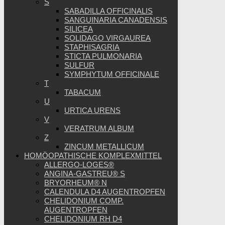
S
SABADILLA OFFICINALIS
SANGUINARIA CANADENSIS
SILICEA
SOLIDAGO VIRGAUREA
STAPHISAGRIA
STICTA PULMONARIA
SULFUR
SYMPHYTUM OFFICINALE
T
TABACUM
U
URTICA URENS
V
VERATRUM ALBUM
Z
ZINCUM METALLICUM
HOMÖOPATHISCHE KOMPLEXMITTEL
ALLERGO-LOGES®
ANGINA-GASTREU® S
BRYORHEUM® N
CALENDULA D4 AUGENTROPFEN
CHELIDONIUM COMP.
AUGENTROPFEN
CHELIDONIUM RH D4