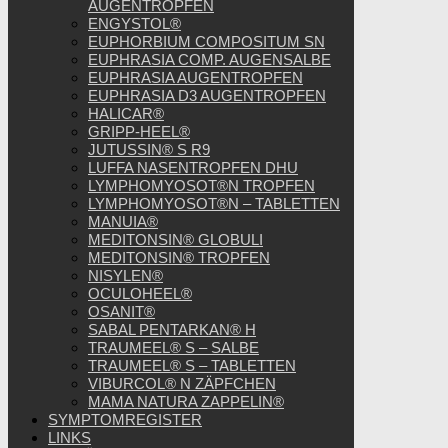
AUGENTROPFEN
ENGYSTOL®
EUPHORBIUM COMPOSITUM SN
EUPHRASIA COMP. AUGENSALBE
EUPHRASIA AUGENTROPFEN
EUPHRASIA D3 AUGENTROPFEN
HALICAR®
GRIPP-HEEL®
JUTUSSIN® S R9
LUFFA NASENTROPFEN DHU
LYMPHOMYOSOT®N TROPFEN
LYMPHOMYOSOT®N – TABLETTEN
MANUIA®
MEDITONSIN® GLOBULI
MEDITONSIN® TROPFEN
NISYLEN®
OCULOHEEL®
OSANIT®
SABAL PENTARKAN® H
TRAUMEEL® S – SALBE
TRAUMEEL® S – TABLETTEN
VIBURCOL® N ZÄPFCHEN
MAMA NATURA ZAPPELIN®
SYMPTOMREGISTER
LINKS