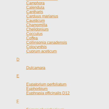
Camphora
Calendula
Cantharis
Carduus marianus
Causticum
Chamomilla
Chelidonium
Cocculus
Coffea
Collinsonia canadensis
Colocynthis
Cuprum aceticum
D
Dulcamara
E
Eupatorium perfoliatum
Euphorbium
Euphrasia officinalis D12
F