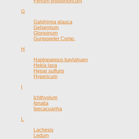
Ferrum phosphoricum
G
Galphimia glauca
Gelsemium
Glonoinum
Gunpowder Comp.
H
Haplopappus baylahuen
Hekla lava
Hepar sulfuris
Hypericum
I
Ichthyolum
Ignatia
Ipecacuanha
L
Lachesis
Ledum