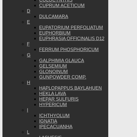
CUPRUM ACETICUM
D
DULCAMARA
E
EUPATORIUM PERFOLIATUM
EUPHORBIUM
EUPHRASIA OFFICINALIS D12
F
FERRUM PHOSPHORICUM
G
GALPHIMIA GLAUCA
GELSEMIUM
GLONOINUM
GUNPOWDER COMP.
H
HAPLOPAPPUS BAYLAHUEN
HEKLA LAVA
HEPAR SULFURIS
HYPERICUM
I
ICHTHYOLUM
IGNATIA
IPECACUANHA
L