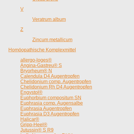
V
Veratrum album
Z
Zincum metallicum
Homöopathische Komplexmittel
allergo-loges®
Angina-Gastreu® S
Bryorheum® N
Calendula D4 Augentropfen
Chelidonium comp. Augentropfen
Chelidonium Rh D4 Augentropfen
Engystol®
Euphorbium compositum SN
Euphrasia comp. Augensalbe
Euphrasia Augentropfen
Euphrasia D3 Augentropfen
Halicar®
Gripp-Heel®
Jutussin® S R9