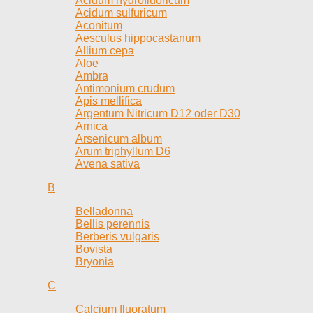
Acidum hydrofluoricum
Acidum sulfuricum
Aconitum
Aesculus hippocastanum
Allium cepa
Aloe
Ambra
Antimonium crudum
Apis mellifica
Argentum Nitricum D12 oder D30
Arnica
Arsenicum album
Arum triphyllum D6
Avena sativa
B
Belladonna
Bellis perennis
Berberis vulgaris
Bovista
Bryonia
C
Calcium fluoratum