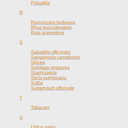
Pulsatilla
R
Ranunculus bulbosus
Rhus toxicodendron
Ruta graveolens
S
Sabadilla officinalis
Sanguinaria canadensis
Silicea
Solidago virgaurea
Staphisagria
Sticta pulmonaria
Sulfur
Symphytum officinale
T
Tabacum
U
Urtica urens