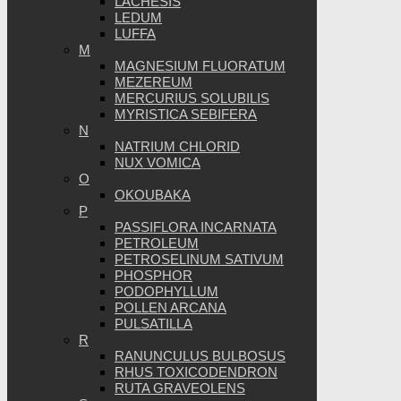
LACHESIS
LEDUM
LUFFA
M
MAGNESIUM FLUORATUM
MEZEREUM
MERCURIUS SOLUBILIS
MYRISTICA SEBIFERA
N
NATRIUM CHLORID
NUX VOMICA
O
OKOUBAKA
P
PASSIFLORA INCARNATA
PETROLEUM
PETROSELINUM SATIVUM
PHOSPHOR
PODOPHYLLUM
POLLEN ARCANA
PULSATILLA
R
RANUNCULUS BULBOSUS
RHUS TOXICODENDRON
RUTA GRAVEOLENS