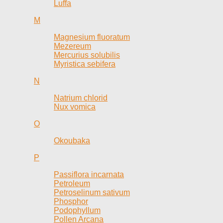
Luffa
M
Magnesium fluoratum
Mezereum
Mercurius solubilis
Myristica sebifera
N
Natrium chlorid
Nux vomica
O
Okoubaka
P
Passiflora incarnata
Petroleum
Petroselinum sativum
Phosphor
Podophyllum
Pollen Arcana