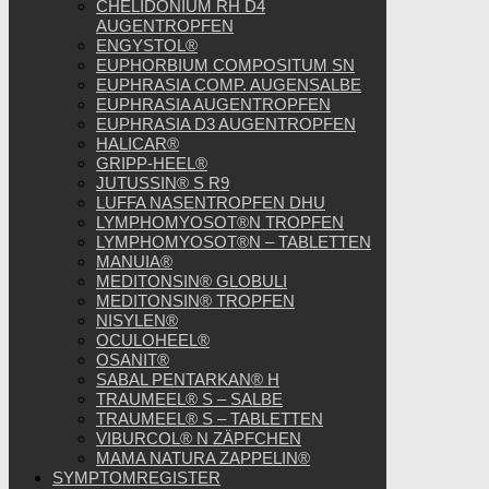
CHELIDONIUM RH D4
AUGENTROPFEN
ENGYSTOL®
EUPHORBIUM COMPOSITUM SN
EUPHRASIA COMP. AUGENSALBE
EUPHRASIA AUGENTROPFEN
EUPHRASIA D3 AUGENTROPFEN
HALICAR®
GRIPP-HEEL®
JUTUSSIN® S R9
LUFFA NASENTROPFEN DHU
LYMPHOMYOSOT®N TROPFEN
LYMPHOMYOSOT®N – TABLETTEN
MANUIA®
MEDITONSIN® GLOBULI
MEDITONSIN® TROPFEN
NISYLEN®
OCULOHEEL®
OSANIT®
SABAL PENTARKAN® H
TRAUMEEL® S – SALBE
TRAUMEEL® S – TABLETTEN
VIBURCOL® N ZÄPFCHEN
MAMA NATURA ZAPPELIN®
SYMPTOMREGISTER