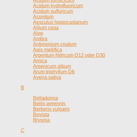
Acidum formicicum
Acidum hydrofluoricum
Acidum sulfuricum
Aconitum
Aesculus hippocastanum
Allium cepa
Aloe
Ambra
Antimonium crudum
Apis mellifica
Argentum Nitricum D12 oder D30
Arnica
Arsenicum album
Arum triphyllum D6
Avena sativa
B
Belladonna
Bellis perennis
Berberis vulgaris
Bovista
Bryonia
C