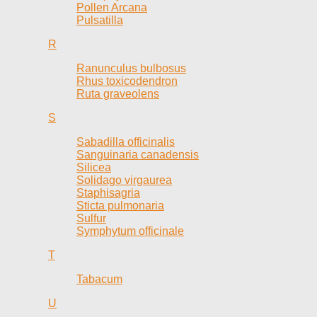
Pollen Arcana
Pulsatilla
R
Ranunculus bulbosus
Rhus toxicodendron
Ruta graveolens
S
Sabadilla officinalis
Sanguinaria canadensis
Silicea
Solidago virgaurea
Staphisagria
Sticta pulmonaria
Sulfur
Symphytum officinale
T
Tabacum
U