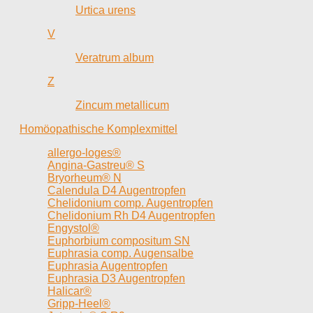
Urtica urens
V
Veratrum album
Z
Zincum metallicum
Homöopathische Komplexmittel
allergo-loges®
Angina-Gastreu® S
Bryorheum® N
Calendula D4 Augentropfen
Chelidonium comp. Augentropfen
Chelidonium Rh D4 Augentropfen
Engystol®
Euphorbium compositum SN
Euphrasia comp. Augensalbe
Euphrasia Augentropfen
Euphrasia D3 Augentropfen
Halicar®
Gripp-Heel®