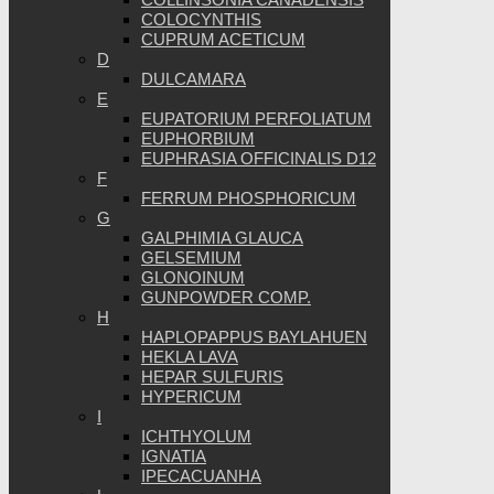
COLOCYNTHIS
CUPRUM ACETICUM
D
DULCAMARA
E
EUPATORIUM PERFOLIATUM
EUPHORBIUM
EUPHRASIA OFFICINALIS D12
F
FERRUM PHOSPHORICUM
G
GALPHIMIA GLAUCA
GELSEMIUM
GLONOINUM
GUNPOWDER COMP.
H
HAPLOPAPPUS BAYLAHUEN
HEKLA LAVA
HEPAR SULFURIS
HYPERICUM
I
ICHTHYOLUM
IGNATIA
IPECACUANHA