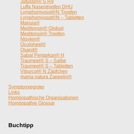
Jutussin® S R9
Luffa Nasentropfen DHU
Lymphomyosot®N Tropfen
Lymphomyosot®N – Tabletten
Manuia®
Meditonsin® Globuli
Meditonsin® Tropfen
Nisylen®
Oculoheel®
Osanit®
Sabal Pentarkan® H
Traumeel® S – Salbe
Traumeel® S – Tabletten
Viburcol® N Zäpfchen
mama natura Zappelin®
Symptomregister
Links
Homöopathische Organisationen
Homöopathie Glossar
Buchtipp