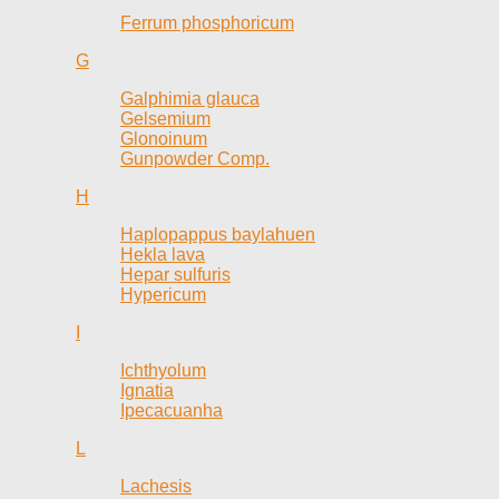
Ferrum phosphoricum
G
Galphimia glauca
Gelsemium
Glonoinum
Gunpowder Comp.
H
Haplopappus baylahuen
Hekla lava
Hepar sulfuris
Hypericum
I
Ichthyolum
Ignatia
Ipecacuanha
L
Lachesis