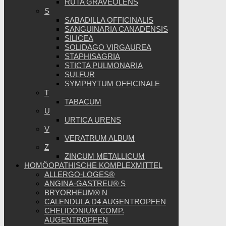
RUTA GRAVEOLENS
S
SABADILLA OFFICINALIS
SANGUINARIA CANADENSIS
SILICEA
SOLIDAGO VIRGAUREA
STAPHISAGRIA
STICTA PULMONARIA
SULFUR
SYMPHYTUM OFFICINALE
T
TABACUM
U
URTICA URENS
V
VERATRUM ALBUM
Z
ZINCUM METALLICUM
HOMÖOPATHISCHE KOMPLEXMITTEL
ALLERGO-LOGES®
ANGINA-GASTREU® S
BRYORHEUM® N
CALENDULA D4 AUGENTROPFEN
CHELIDONIUM COMP.
AUGENTROPFEN