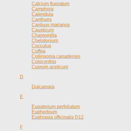
Calcium fluoratum
Camphora
Calendula
Cantharis
Carduus marianus
Causticum
Chamomilla
Chelidonium
Cocculus
Coffea
Collinsonia canadensis
Colocynthis
Cuprum aceticum
D
Dulcamara
E
Eupatorium perfoliatum
Euphorbium
Euphrasia officinalis D12
F