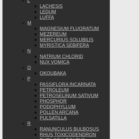
L
LACHESIS
LEDUM
LUFFA
M
MAGNESIUM FLUORATUM
MEZEREUM
MERCURIUS SOLUBILIS
MYRISTICA SEBIFERA
N
NATRIUM CHLORID
NUX VOMICA
O
OKOUBAKA
P
PASSIFLORA INCARNATA
PETROLEUM
PETROSELINUM SATIVUM
PHOSPHOR
PODOPHYLLUM
POLLEN ARCANA
PULSATILLA
R
RANUNCULUS BULBOSUS
RHUS TOXICODENDRON