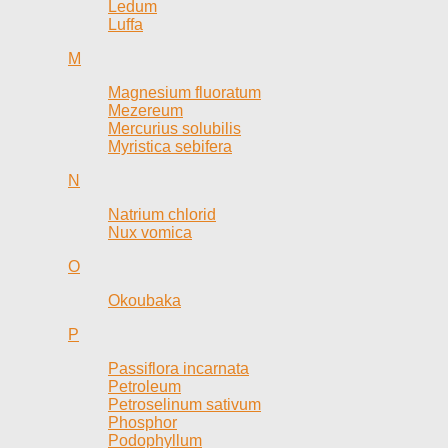
Ledum
Luffa
M
Magnesium fluoratum
Mezereum
Mercurius solubilis
Myristica sebifera
N
Natrium chlorid
Nux vomica
O
Okoubaka
P
Passiflora incarnata
Petroleum
Petroselinum sativum
Phosphor
Podophyllum