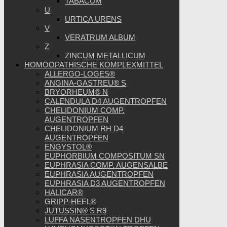
TABACUM
U
URTICA URENS
V
VERATRUM ALBUM
Z
ZINCUM METALLICUM
HOMÖOPATHISCHE KOMPLEXMITTEL
ALLERGO-LOGES®
ANGINA-GASTREU® S
BRYORHEUM® N
CALENDULA D4 AUGENTROPFEN
CHELIDONIUM COMP.
AUGENTROPFEN
CHELIDONIUM RH D4
AUGENTROPFEN
ENGYSTOL®
EUPHORBIUM COMPOSITUM SN
EUPHRASIA COMP. AUGENSALBE
EUPHRASIA AUGENTROPFEN
EUPHRASIA D3 AUGENTROPFEN
HALICAR®
GRIPP-HEEL®
JUTUSSIN® S R9
LUFFA NASENTROPFEN DHU