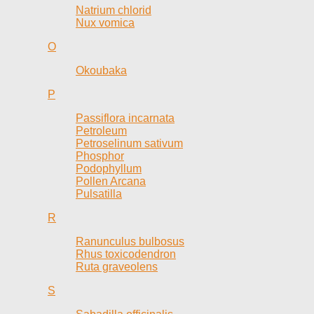
Natrium chlorid
Nux vomica
O
Okoubaka
P
Passiflora incarnata
Petroleum
Petroselinum sativum
Phosphor
Podophyllum
Pollen Arcana
Pulsatilla
R
Ranunculus bulbosus
Rhus toxicodendron
Ruta graveolens
S