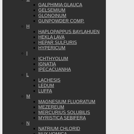
GALPHIMIA GLAUCA
GELSEMIUM
GLONOINUM
GUNPOWDER COMP.
H
HAPLOPAPPUS BAYLAHUEN
HEKLA LAVA
HEPAR SULFURIS
HYPERICUM
I
ICHTHYOLUM
IGNATIA
IPECACUANHA
L
LACHESIS
LEDUM
LUFFA
M
MAGNESIUM FLUORATUM
MEZEREUM
MERCURIUS SOLUBILIS
MYRISTICA SEBIFERA
N
NATRIUM CHLORID
NUX VOMICA