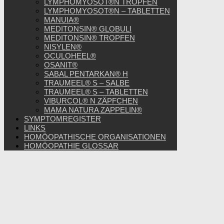
LYMPHOMYOSOT®N TROPFEN
LYMPHOMYOSOT®N – TABLETTEN
MANUIA®
MEDITONSIN® GLOBULI
MEDITONSIN® TROPFEN
NISYLEN®
OCULOHEEL®
OSANIT®
SABAL PENTARKAN® H
TRAUMEEL® S – SALBE
TRAUMEEL® S – TABLETTEN
VIBURCOL® N ZÄPFCHEN
MAMA NATURA ZAPPELIN®
SYMPTOMREGISTER
LINKS
HOMÖOPATHISCHE ORGANISATIONEN
HOMÖOPATHIE GLOSSAR