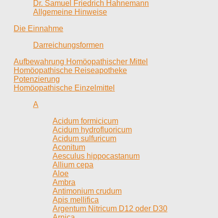
Dr. Samuel Friedrich Hahnemann
Allgemeine Hinweise
Die Einnahme
Darreichungsformen
Aufbewahrung Homöopathischer Mittel
Homöopathische Reiseapotheke
Potenzierung
Homöopathische Einzelmittel
A
Acidum formicicum
Acidum hydrofluoricum
Acidum sulfuricum
Aconitum
Aesculus hippocastanum
Allium cepa
Aloe
Ambra
Antimonium crudum
Apis mellifica
Argentum Nitricum D12 oder D30
Arnica