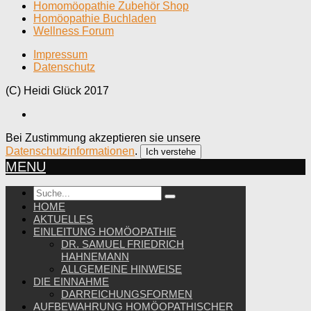
Homomöopathie Zubehör Shop
Homöopathie Buchladen
Wellness Forum
Impressum
Datenschutz
(C) Heidi Glück 2017
Bei Zustimmung akzeptieren sie unsere
Datenschutzinformationen
.
Ich verstehe
MENU
HOME
AKTUELLES
EINLEITUNG HOMÖOPATHIE
DR. SAMUEL FRIEDRICH
HAHNEMANN
ALLGEMEINE HINWEISE
DIE EINNAHME
DARREICHUNGSFORMEN
AUFBEWAHRUNG HOMÖOPATHISCHER