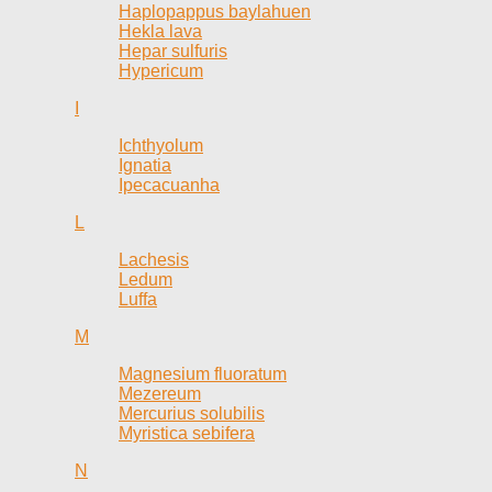
Haplopappus baylahuen
Hekla lava
Hepar sulfuris
Hypericum
I
Ichthyolum
Ignatia
Ipecacuanha
L
Lachesis
Ledum
Luffa
M
Magnesium fluoratum
Mezereum
Mercurius solubilis
Myristica sebifera
N