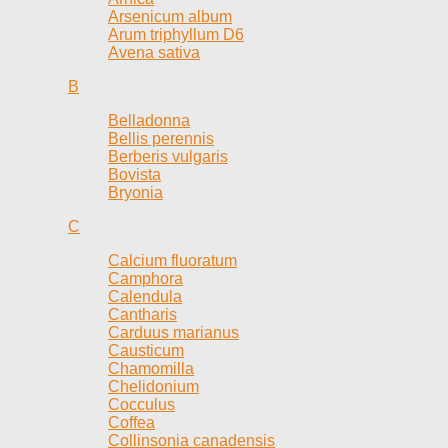
Arsenicum album
Arum triphyllum D6
Avena sativa
B
Belladonna
Bellis perennis
Berberis vulgaris
Bovista
Bryonia
C
Calcium fluoratum
Camphora
Calendula
Cantharis
Carduus marianus
Causticum
Chamomilla
Chelidonium
Cocculus
Coffea
Collinsonia canadensis