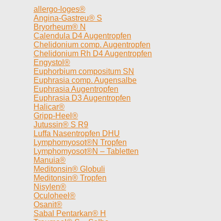
allergo-loges®
Angina-Gastreu® S
Bryorheum® N
Calendula D4 Augentropfen
Chelidonium comp. Augentropfen
Chelidonium Rh D4 Augentropfen
Engystol®
Euphorbium compositum SN
Euphrasia comp. Augensalbe
Euphrasia Augentropfen
Euphrasia D3 Augentropfen
Halicar®
Gripp-Heel®
Jutussin® S R9
Luffa Nasentropfen DHU
Lymphomyosot®N Tropfen
Lymphomyosot®N – Tabletten
Manuia®
Meditonsin® Globuli
Meditonsin® Tropfen
Nisylen®
Oculoheel®
Osanit®
Sabal Pentarkan® H