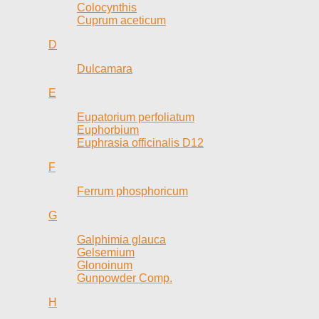
Colocynthis
Cuprum aceticum
D
Dulcamara
E
Eupatorium perfoliatum
Euphorbium
Euphrasia officinalis D12
F
Ferrum phosphoricum
G
Galphimia glauca
Gelsemium
Glonoinum
Gunpowder Comp.
H