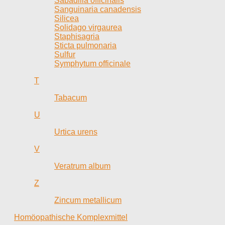
Sabadilla officinalis
Sanguinaria canadensis
Silicea
Solidago virgaurea
Staphisagria
Sticta pulmonaria
Sulfur
Symphytum officinale
T
Tabacum
U
Urtica urens
V
Veratrum album
Z
Zincum metallicum
Homöopathische Komplexmittel