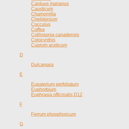
Carduus marianus
Causticum
Chamomilla
Chelidonium
Cocculus
Coffea
Collinsonia canadensis
Colocynthis
Cuprum aceticum
D
Dulcamara
E
Eupatorium perfoliatum
Euphorbium
Euphrasia officinalis D12
F
Ferrum phosphoricum
G