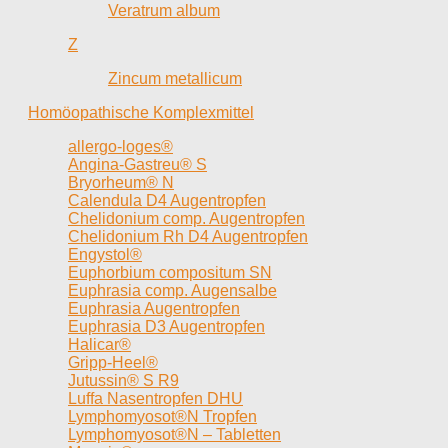
Veratrum album
Z
Zincum metallicum
Homöopathische Komplexmittel
allergo-loges®
Angina-Gastreu® S
Bryorheum® N
Calendula D4 Augentropfen
Chelidonium comp. Augentropfen
Chelidonium Rh D4 Augentropfen
Engystol®
Euphorbium compositum SN
Euphrasia comp. Augensalbe
Euphrasia Augentropfen
Euphrasia D3 Augentropfen
Halicar®
Gripp-Heel®
Jutussin® S R9
Luffa Nasentropfen DHU
Lymphomyosot®N Tropfen
Lymphomyosot®N – Tabletten