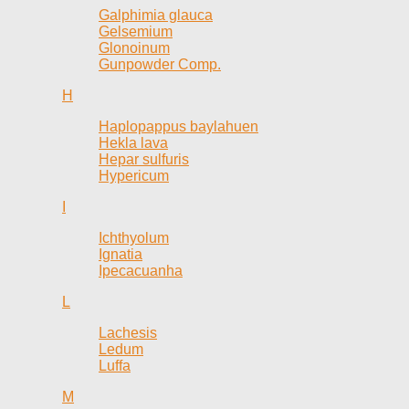
Galphimia glauca
Gelsemium
Glonoinum
Gunpowder Comp.
H
Haplopappus baylahuen
Hekla lava
Hepar sulfuris
Hypericum
I
Ichthyolum
Ignatia
Ipecacuanha
L
Lachesis
Ledum
Luffa
M