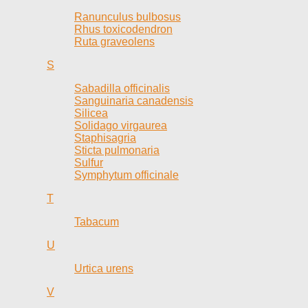
Ranunculus bulbosus
Rhus toxicodendron
Ruta graveolens
S
Sabadilla officinalis
Sanguinaria canadensis
Silicea
Solidago virgaurea
Staphisagria
Sticta pulmonaria
Sulfur
Symphytum officinale
T
Tabacum
U
Urtica urens
V