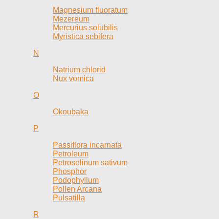
Magnesium fluoratum
Mezereum
Mercurius solubilis
Myristica sebifera
N
Natrium chlorid
Nux vomica
O
Okoubaka
P
Passiflora incarnata
Petroleum
Petroselinum sativum
Phosphor
Podophyllum
Pollen Arcana
Pulsatilla
R