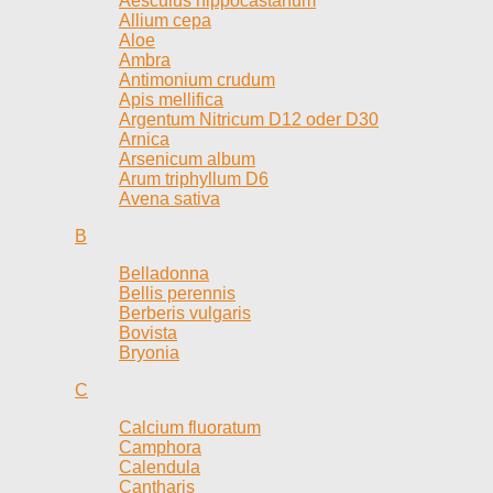
Aesculus hippocastanum
Allium cepa
Aloe
Ambra
Antimonium crudum
Apis mellifica
Argentum Nitricum D12 oder D30
Arnica
Arsenicum album
Arum triphyllum D6
Avena sativa
B
Belladonna
Bellis perennis
Berberis vulgaris
Bovista
Bryonia
C
Calcium fluoratum
Camphora
Calendula
Cantharis