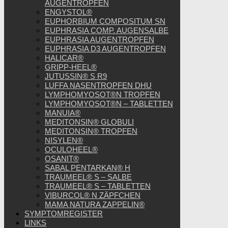
AUGENTROPFEN
ENGYSTOL®
EUPHORBIUM COMPOSITUM SN
EUPHRASIA COMP. AUGENSALBE
EUPHRASIA AUGENTROPFEN
EUPHRASIA D3 AUGENTROPFEN
HALICAR®
GRIPP-HEEL®
JUTUSSIN® S R9
LUFFA NASENTROPFEN DHU
LYMPHOMYOSOT®N TROPFEN
LYMPHOMYOSOT®N – TABLETTEN
MANUIA®
MEDITONSIN® GLOBULI
MEDITONSIN® TROPFEN
NISYLEN®
OCULOHEEL®
OSANIT®
SABAL PENTARKAN® H
TRAUMEEL® S – SALBE
TRAUMEEL® S – TABLETTEN
VIBURCOL® N ZÄPFCHEN
MAMA NATURA ZAPPELIN®
SYMPTOMREGISTER
LINKS