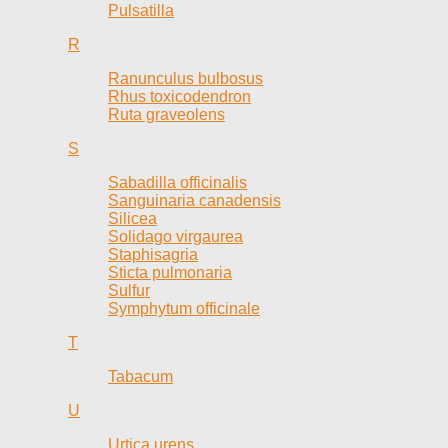
Pulsatilla
R
Ranunculus bulbosus
Rhus toxicodendron
Ruta graveolens
S
Sabadilla officinalis
Sanguinaria canadensis
Silicea
Solidago virgaurea
Staphisagria
Sticta pulmonaria
Sulfur
Symphytum officinale
T
Tabacum
U
Urtica urens