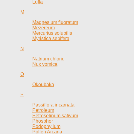
Luffa
M
Magnesium fluoratum
Mezereum
Mercurius solubilis
Myristica sebifera
N
Natrium chlorid
Nux vomica
O
Okoubaka
P
Passiflora incarnata
Petroleum
Petroselinum sativum
Phosphor
Podophyllum
Pollen Arcana