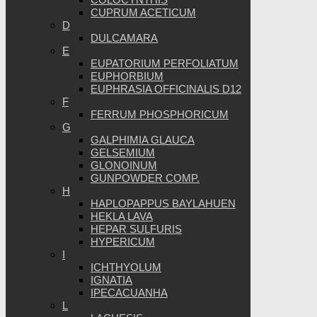
CUPRUM ACETICUM
D
DULCAMARA
E
EUPATORIUM PERFOLIATUM
EUPHORBIUM
EUPHRASIA OFFICINALIS D12
F
FERRUM PHOSPHORICUM
G
GALPHIMIA GLAUCA
GELSEMIUM
GLONOINUM
GUNPOWDER COMP.
H
HAPLOPAPPUS BAYLAHUEN
HEKLA LAVA
HEPAR SULFURIS
HYPERICUM
I
ICHTHYOLUM
IGNATIA
IPECACUANHA
L