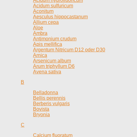
Acidum hydrofluoricum
Acidum sulfuricum
Aconitum
Aesculus hippocastanum
Allium cepa
Aloe
Ambra
Antimonium crudum
Apis mellifica
Argentum Nitricum D12 oder D30
Arnica
Arsenicum album
Arum triphyllum D6
Avena sativa
B
Belladonna
Bellis perennis
Berberis vulgaris
Bovista
Bryonia
C
Calcium fluoratum