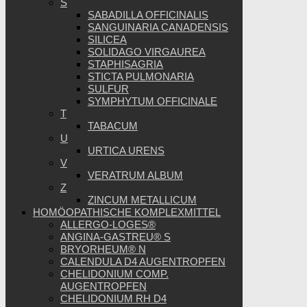
S
SABADILLA OFFICINALIS
SANGUINARIA CANADENSIS
SILICEA
SOLIDAGO VIRGAUREA
STAPHISAGRIA
STICTA PULMONARIA
SULFUR
SYMPHYTUM OFFICINALE
T
TABACUM
U
URTICA URENS
V
VERATRUM ALBUM
Z
ZINCUM METALLICUM
HOMÖOPATHISCHE KOMPLEXMITTEL
ALLERGO-LOGES®
ANGINA-GASTREU® S
BRYORHEUM® N
CALENDULA D4 AUGENTROPFEN
CHELIDONIUM COMP.
AUGENTROPFEN
CHELIDONIUM RH D4