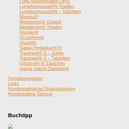
Luffa Nasentropfen DHU
Lymphomyosot®N Tropfen
Lymphomyosot®N – Tabletten
Manuia®
Meditonsin® Globuli
Meditonsin® Tropfen
Nisylen®
Oculoheel®
Osanit®
Sabal Pentarkan® H
Traumeel® S – Salbe
Traumeel® S – Tabletten
Viburcol® N Zäpfchen
mama natura Zappelin®
Symptomregister
Links
Homöopathische Organisationen
Homöopathie Glossar
Buchtipp