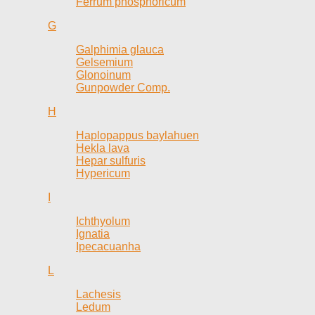
Ferrum phosphoricum
G
Galphimia glauca
Gelsemium
Glonoinum
Gunpowder Comp.
H
Haplopappus baylahuen
Hekla lava
Hepar sulfuris
Hypericum
I
Ichthyolum
Ignatia
Ipecacuanha
L
Lachesis
Ledum