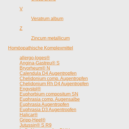
V
Veratrum album
Z
Zincum metallicum
Homöopathische Komplexmittel
allergo-loges®
Angina-Gastreu® S
Bryorheum® N
Calendula D4 Augentropfen
Chelidonium comp. Augentropfen
Chelidonium Rh D4 Augentropfen
Engystol®
Euphorbium compositum SN
Euphrasia comp. Augensalbe
Euphrasia Augentropfen
Euphrasia D3 Augentropfen
Halicar®
Gripp-Heel®
Jutussin® S R9