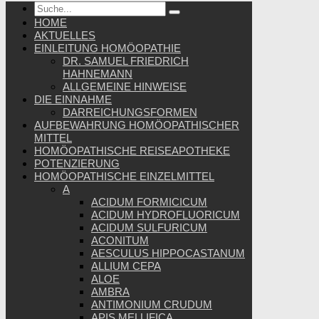
HOME
AKTUELLES
EINLEITUNG HOMÖOPATHIE
DR. SAMUEL FRIEDRICH
HAHNEMANN
ALLGEMEINE HINWEISE
DIE EINNAHME
DARREICHUNGSFORMEN
AUFBEWAHRUNG HOMÖOPATHISCHER
MITTEL
HOMÖOPATHISCHE REISEAPOTHEKE
POTENZIERUNG
HOMÖOPATHISCHE EINZELMITTEL
A
ACIDUM FORMICICUM
ACIDUM HYDROFLUORICUM
ACIDUM SULFURICUM
ACONITUM
AESCULUS HIPPOCASTANUM
ALLIUM CEPA
ALOE
AMBRA
ANTIMONIUM CRUDUM
APIS MELLIFICA