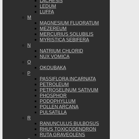
LACHESIS
LEDUM
LUFFA
M
MAGNESIUM FLUORATUM
MEZEREUM
MERCURIUS SOLUBILIS
MYRISTICA SEBIFERA
N
NATRIUM CHLORID
NUX VOMICA
O
OKOUBAKA
P
PASSIFLORA INCARNATA
PETROLEUM
PETROSELINUM SATIVUM
PHOSPHOR
PODOPHYLLUM
POLLEN ARCANA
PULSATILLA
R
RANUNCULUS BULBOSUS
RHUS TOXICODENDRON
RUTA GRAVEOLENS