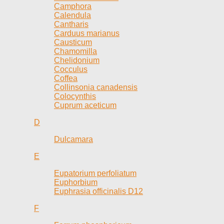
Camphora
Calendula
Cantharis
Carduus marianus
Causticum
Chamomilla
Chelidonium
Cocculus
Coffea
Collinsonia canadensis
Colocynthis
Cuprum aceticum
D
Dulcamara
E
Eupatorium perfoliatum
Euphorbium
Euphrasia officinalis D12
F