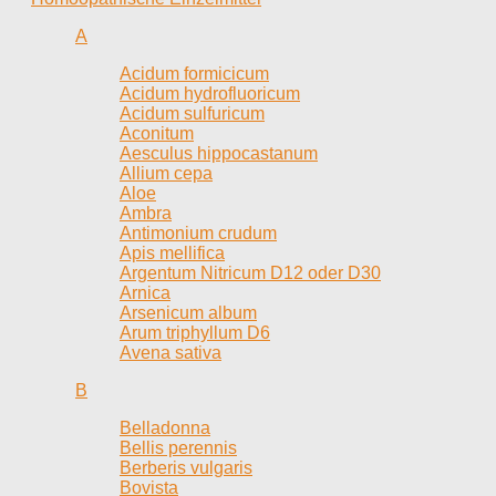
A
Acidum formicicum
Acidum hydrofluoricum
Acidum sulfuricum
Aconitum
Aesculus hippocastanum
Allium cepa
Aloe
Ambra
Antimonium crudum
Apis mellifica
Argentum Nitricum D12 oder D30
Arnica
Arsenicum album
Arum triphyllum D6
Avena sativa
B
Belladonna
Bellis perennis
Berberis vulgaris
Bovista