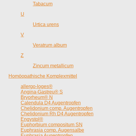
Tabacum
U
Urtica urens
V
Veratrum album
Z
Zincum metallicum
Homöopathische Komplexmittel
allergo-loges®
Angina-Gastreu® S
Bryorheum® N
Calendula D4 Augentropfen
Chelidonium comp. Augentropfen
Chelidonium Rh D4 Augentropfen
Engystol®
Euphorbium compositum SN
Euphrasia comp. Augensalbe
Euphrasia Augentropfen