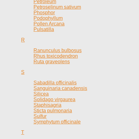
Petroleum
Petroselinum sativum
Phosphor
Podophyllum
Pollen Arcana
Pulsatilla
R
Ranunculus bulbosus
Rhus toxicodendron
Ruta graveolens
S
Sabadilla officinalis
Sanguinaria canadensis
Silicea
Solidago virgaurea
Staphisagria
Sticta pulmonaria
Sulfur
Symphytum officinale
T