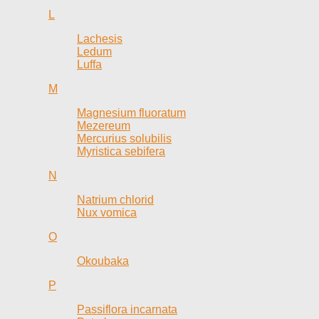
L
Lachesis
Ledum
Luffa
M
Magnesium fluoratum
Mezereum
Mercurius solubilis
Myristica sebifera
N
Natrium chlorid
Nux vomica
O
Okoubaka
P
Passiflora incarnata