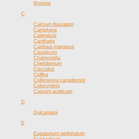
Bryonia
C
Calcium fluoratum
Camphora
Calendula
Cantharis
Carduus marianus
Causticum
Chamomilla
Chelidonium
Cocculus
Coffea
Collinsonia canadensis
Colocynthis
Cuprum aceticum
D
Dulcamara
E
Eupatorium perfoliatum