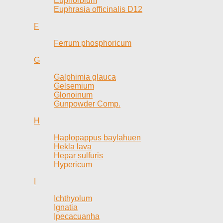
Euphorbium
Euphrasia officinalis D12
F
Ferrum phosphoricum
G
Galphimia glauca
Gelsemium
Glonoinum
Gunpowder Comp.
H
Haplopappus baylahuen
Hekla lava
Hepar sulfuris
Hypericum
I
Ichthyolum
Ignatia
Ipecacuanha