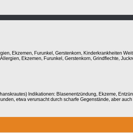
ergien, Ekzemen, Furunkel, Gerstenkorn, Kinderkrankheiten Wei
Allergien, Ekzemen, Furunkel, Gerstenkorn, Grindflechte, Juckr
anskrautes) Indikationen: Blasenentzündung, Ekzeme, Entzündu
nden, etwa verursacht durch scharfe Gegenstände, aber auch R