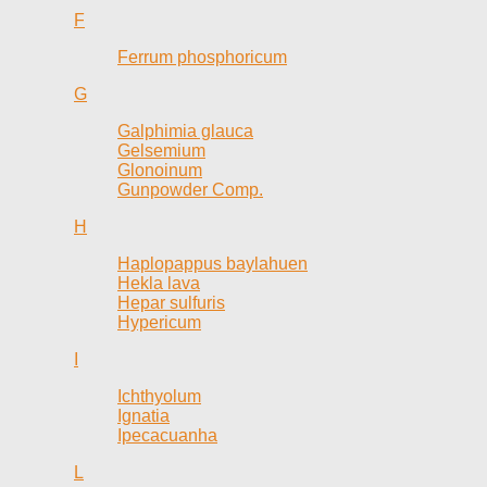
F
Ferrum phosphoricum
G
Galphimia glauca
Gelsemium
Glonoinum
Gunpowder Comp.
H
Haplopappus baylahuen
Hekla lava
Hepar sulfuris
Hypericum
I
Ichthyolum
Ignatia
Ipecacuanha
L