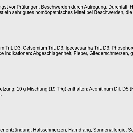
 Angst vor Prüfungen, Beschwerden durch Aufregung, Durchfall
ist ein sehr gutes homöopathisches Mittel bei Beschwerden, die
it. D3, Gelsemium Trit. D3, Ipecacuanha Trit. D3, Phosphorus T
 Indikationen: Abgeschlagenheit, Fieber, Gliederschmerzen, gri
ung: 10 g Mischung (19 Tr/g) enthalten: Aconitinum Dil. D5 (H
.
lasenentzündung, Halsschmerzen, Harndrang, Sonnenallergie, 