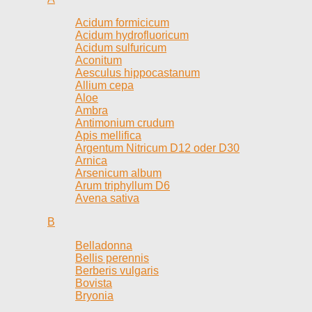
Acidum formicicum
Acidum hydrofluoricum
Acidum sulfuricum
Aconitum
Aesculus hippocastanum
Allium cepa
Aloe
Ambra
Antimonium crudum
Apis mellifica
Argentum Nitricum D12 oder D30
Arnica
Arsenicum album
Arum triphyllum D6
Avena sativa
B
Belladonna
Bellis perennis
Berberis vulgaris
Bovista
Bryonia