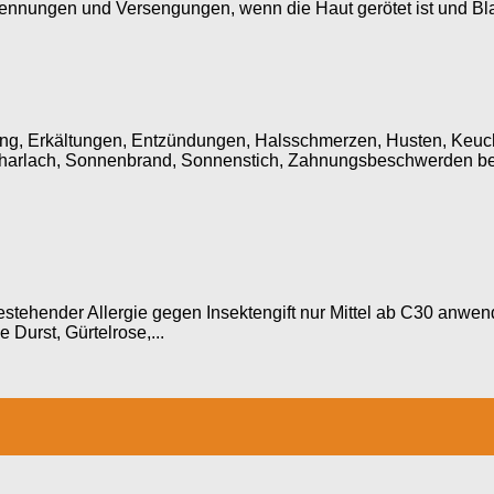
brennungen und Versengungen, wenn die Haut gerötet ist und Bl
dung, Erkältungen, Entzündungen, Halsschmerzen, Husten, Keu
arlach, Sonnenbrand, Sonnenstich, Zahnungsbeschwerden bei B
bestehender Allergie gegen Insektengift nur Mittel ab C30 anw
Durst, Gürtelrose,...