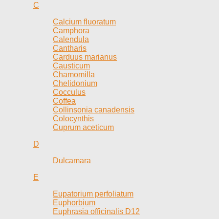
C
Calcium fluoratum
Camphora
Calendula
Cantharis
Carduus marianus
Causticum
Chamomilla
Chelidonium
Cocculus
Coffea
Collinsonia canadensis
Colocynthis
Cuprum aceticum
D
Dulcamara
E
Eupatorium perfoliatum
Euphorbium
Euphrasia officinalis D12