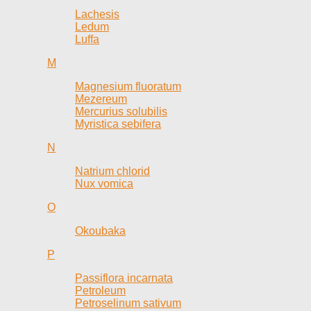
Lachesis
Ledum
Luffa
M
Magnesium fluoratum
Mezereum
Mercurius solubilis
Myristica sebifera
N
Natrium chlorid
Nux vomica
O
Okoubaka
P
Passiflora incarnata
Petroleum
Petroselinum sativum