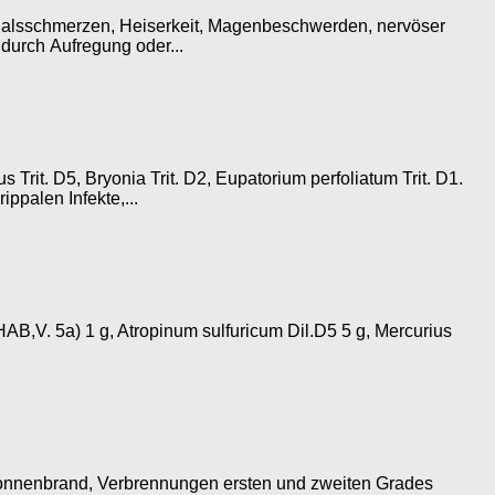
, Halsschmerzen, Heiserkeit, Magenbeschwerden, nervöser
 durch Aufregung oder...
rit. D5, Bryonia Trit. D2, Eupatorium perfoliatum Trit. D1.
ppalen Infekte,...
AB,V. 5a) 1 g, Atropinum sulfuricum Dil.D5 5 g, Mercurius
Sonnenbrand, Verbrennungen ersten und zweiten Grades