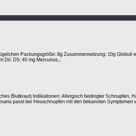
gelchen Packungsgröße: 8g Zusammensetzung: 10g Globuli enth
 Dil. D5; 40 mg Mercurius...
es Blutkraut) Indikationen: Allergisch bedingter Schnupfen, 
inaria passt bei Heuschnupfen mit den bekannten Symptomen w