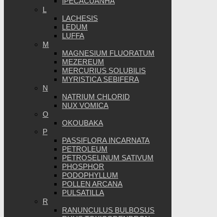
IPECACUANHA
L
LACHESIS
LEDUM
LUFFA
M
MAGNESIUM FLUORATUM
MEZEREUM
MERCURIUS SOLUBILIS
MYRISTICA SEBIFERA
N
NATRIUM CHLORID
NUX VOMICA
O
OKOUBAKA
P
PASSIFLORA INCARNATA
PETROLEUM
PETROSELINUM SATIVUM
PHOSPHOR
PODOPHYLLUM
POLLEN ARCANA
PULSATILLA
R
RANUNCULUS BULBOSUS