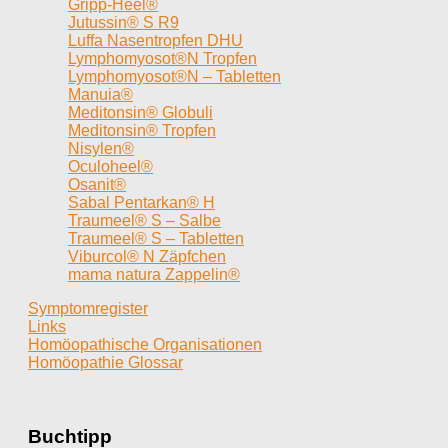
Gripp-Heel®
Jutussin® S R9
Luffa Nasentropfen DHU
Lymphomyosot®N Tropfen
Lymphomyosot®N – Tabletten
Manuia®
Meditonsin® Globuli
Meditonsin® Tropfen
Nisylen®
Oculoheel®
Osanit®
Sabal Pentarkan® H
Traumeel® S – Salbe
Traumeel® S – Tabletten
Viburcol® N Zäpfchen
mama natura Zappelin®
Symptomregister
Links
Homöopathische Organisationen
Homöopathie Glossar
Buchtipp