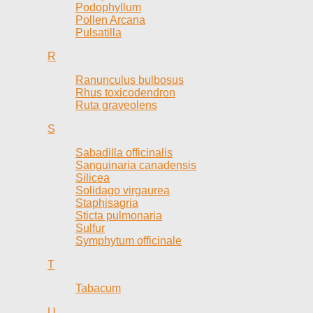
Podophyllum
Pollen Arcana
Pulsatilla
R
Ranunculus bulbosus
Rhus toxicodendron
Ruta graveolens
S
Sabadilla officinalis
Sanguinaria canadensis
Silicea
Solidago virgaurea
Staphisagria
Sticta pulmonaria
Sulfur
Symphytum officinale
T
Tabacum
U