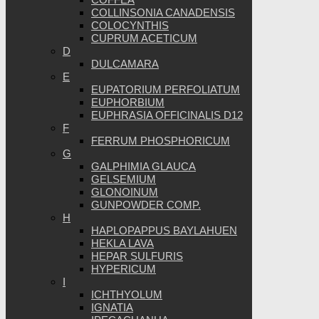
COLLINSONIA CANADENSIS
COLOCYNTHIS
CUPRUM ACETICUM
D
DULCAMARA
E
EUPATORIUM PERFOLIATUM
EUPHORBIUM
EUPHRASIA OFFICINALIS D12
F
FERRUM PHOSPHORICUM
G
GALPHIMIA GLAUCA
GELSEMIUM
GLONOINUM
GUNPOWDER COMP.
H
HAPLOPAPPUS BAYLAHUEN
HEKLA LAVA
HEPAR SULFURIS
HYPERICUM
I
ICHTHYOLUM
IGNATIA