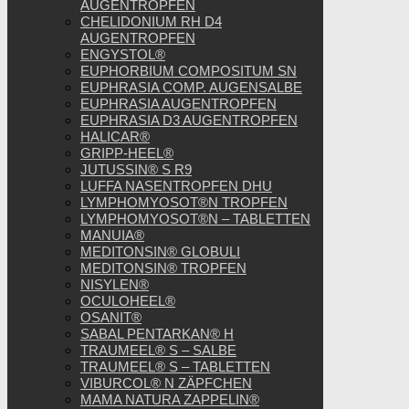
AUGENTROPFEN
CHELIDONIUM RH D4
AUGENTROPFEN
ENGYSTOL®
EUPHORBIUM COMPOSITUM SN
EUPHRASIA COMP. AUGENSALBE
EUPHRASIA AUGENTROPFEN
EUPHRASIA D3 AUGENTROPFEN
HALICAR®
GRIPP-HEEL®
JUTUSSIN® S R9
LUFFA NASENTROPFEN DHU
LYMPHOMYOSOT®N TROPFEN
LYMPHOMYOSOT®N – TABLETTEN
MANUIA®
MEDITONSIN® GLOBULI
MEDITONSIN® TROPFEN
NISYLEN®
OCULOHEEL®
OSANIT®
SABAL PENTARKAN® H
TRAUMEEL® S – SALBE
TRAUMEEL® S – TABLETTEN
VIBURCOL® N ZÄPFCHEN
MAMA NATURA ZAPPELIN®