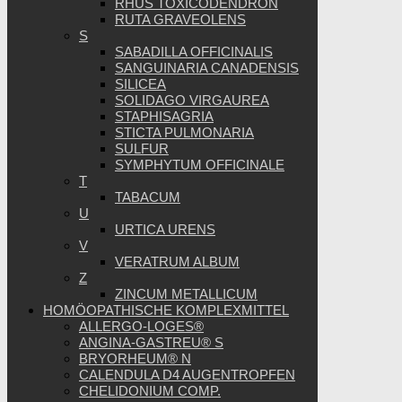
RHUS TOXICODENDRON
RUTA GRAVEOLENS
S
SABADILLA OFFICINALIS
SANGUINARIA CANADENSIS
SILICEA
SOLIDAGO VIRGAUREA
STAPHISAGRIA
STICTA PULMONARIA
SULFUR
SYMPHYTUM OFFICINALE
T
TABACUM
U
URTICA URENS
V
VERATRUM ALBUM
Z
ZINCUM METALLICUM
HOMÖOPATHISCHE KOMPLEXMITTEL
ALLERGO-LOGES®
ANGINA-GASTREU® S
BRYORHEUM® N
CALENDULA D4 AUGENTROPFEN
CHELIDONIUM COMP.