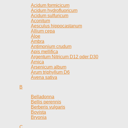
Acidum formicicum
Acidum hydrofluoricum
Acidum sulfuricum
Aconitum
Aesculus hippocastanum
Allium cepa
Aloe
Ambra
Antimonium crudum
Apis mellifica
Argentum Nitricum D12 oder D30
Arnica
Arsenicum album
Arum triphyllum D6
Avena sativa
B
Belladonna
Bellis perennis
Berberis vulgaris
Bovista
Bryonia
C