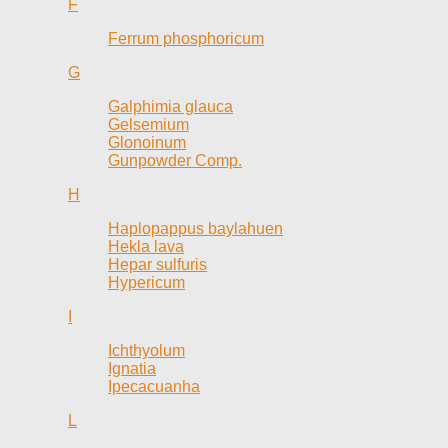
F
Ferrum phosphoricum
G
Galphimia glauca
Gelsemium
Glonoinum
Gunpowder Comp.
H
Haplopappus baylahuen
Hekla lava
Hepar sulfuris
Hypericum
I
Ichthyolum
Ignatia
Ipecacuanha
L