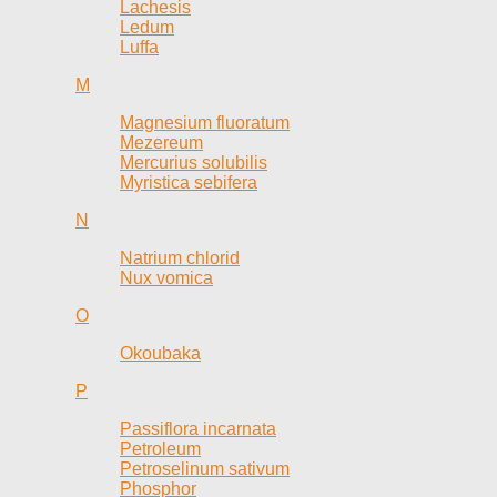
Lachesis
Ledum
Luffa
M
Magnesium fluoratum
Mezereum
Mercurius solubilis
Myristica sebifera
N
Natrium chlorid
Nux vomica
O
Okoubaka
P
Passiflora incarnata
Petroleum
Petroselinum sativum
Phosphor