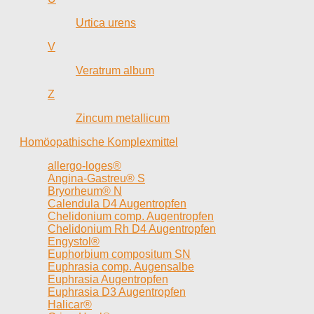
Urtica urens
V
Veratrum album
Z
Zincum metallicum
Homöopathische Komplexmittel
allergo-loges®
Angina-Gastreu® S
Bryorheum® N
Calendula D4 Augentropfen
Chelidonium comp. Augentropfen
Chelidonium Rh D4 Augentropfen
Engystol®
Euphorbium compositum SN
Euphrasia comp. Augensalbe
Euphrasia Augentropfen
Euphrasia D3 Augentropfen
Halicar®