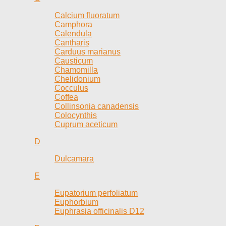
Calcium fluoratum
Camphora
Calendula
Cantharis
Carduus marianus
Causticum
Chamomilla
Chelidonium
Cocculus
Coffea
Collinsonia canadensis
Colocynthis
Cuprum aceticum
D
Dulcamara
E
Eupatorium perfoliatum
Euphorbium
Euphrasia officinalis D12