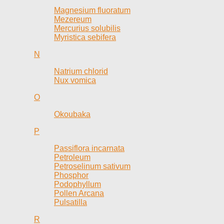
Magnesium fluoratum
Mezereum
Mercurius solubilis
Myristica sebifera
N
Natrium chlorid
Nux vomica
O
Okoubaka
P
Passiflora incarnata
Petroleum
Petroselinum sativum
Phosphor
Podophyllum
Pollen Arcana
Pulsatilla
R