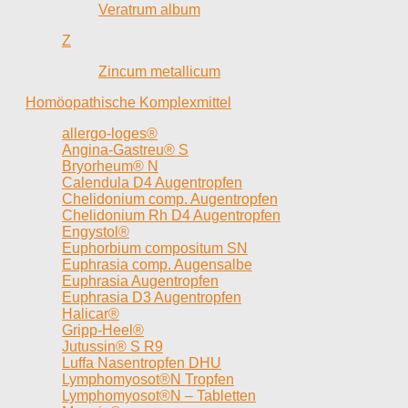
Veratrum album
Z
Zincum metallicum
Homöopathische Komplexmittel
allergo-loges®
Angina-Gastreu® S
Bryorheum® N
Calendula D4 Augentropfen
Chelidonium comp. Augentropfen
Chelidonium Rh D4 Augentropfen
Engystol®
Euphorbium compositum SN
Euphrasia comp. Augensalbe
Euphrasia Augentropfen
Euphrasia D3 Augentropfen
Halicar®
Gripp-Heel®
Jutussin® S R9
Luffa Nasentropfen DHU
Lymphomyosot®N Tropfen
Lymphomyosot®N – Tabletten