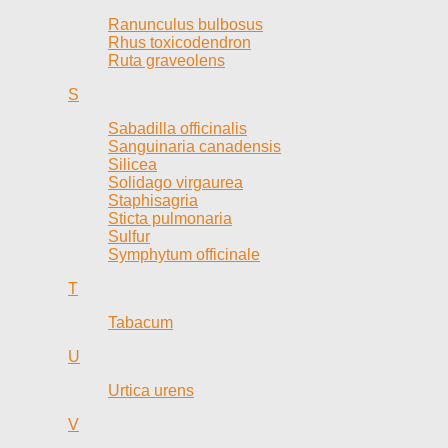
Ranunculus bulbosus
Rhus toxicodendron
Ruta graveolens
S
Sabadilla officinalis
Sanguinaria canadensis
Silicea
Solidago virgaurea
Staphisagria
Sticta pulmonaria
Sulfur
Symphytum officinale
T
Tabacum
U
Urtica urens
V