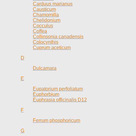
Carduus marianus
Causticum
Chamomilla
Chelidonium
Cocculus
Coffea
Collinsonia canadensis
Colocynthis
Cuprum aceticum
D
Dulcamara
E
Eupatorium perfoliatum
Euphorbium
Euphrasia officinalis D12
F
Ferrum phosphoricum
G