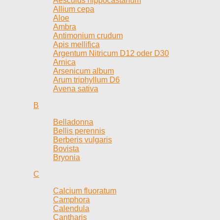
Aesculus hippocastanum
Allium cepa
Aloe
Ambra
Antimonium crudum
Apis mellifica
Argentum Nitricum D12 oder D30
Arnica
Arsenicum album
Arum triphyllum D6
Avena sativa
B
Belladonna
Bellis perennis
Berberis vulgaris
Bovista
Bryonia
C
Calcium fluoratum
Camphora
Calendula
Cantharis