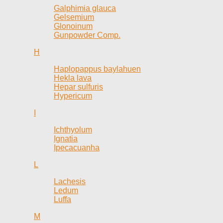
Galphimia glauca
Gelsemium
Glonoinum
Gunpowder Comp.
H
Haplopappus baylahuen
Hekla lava
Hepar sulfuris
Hypericum
I
Ichthyolum
Ignatia
Ipecacuanha
L
Lachesis
Ledum
Luffa
M