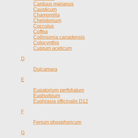
Carduus marianus
Causticum
Chamomilla
Chelidonium
Cocculus
Coffea
Collinsonia canadensis
Colocynthis
Cuprum aceticum
D
Dulcamara
E
Eupatorium perfoliatum
Euphorbium
Euphrasia officinalis D12
F
Ferrum phosphoricum
G