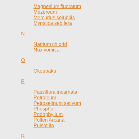
Magnesium fluoratum
Mezereum
Mercurius solubilis
Myristica sebifera
N
Natrium chlorid
Nux vomica
O
Okoubaka
P
Passiflora incarnata
Petroleum
Petroselinum sativum
Phosphor
Podophyllum
Pollen Arcana
Pulsatilla
R