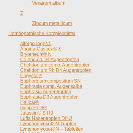
Veratrum album
Z
Zincum metallicum
Homöopathische Komplexmittel
allergo-loges®
Angina-Gastreu® S
Bryorheum® N
Calendula D4 Augentropfen
Chelidonium comp. Augentropfen
Chelidonium Rh D4 Augentropfen
Engystol®
Euphorbium compositum SN
Euphrasia comp. Augensalbe
Euphrasia Augentropfen
Euphrasia D3 Augentropfen
Halicar®
Gripp-Heel®
Jutussin® S R9
Luffa Nasentropfen DHU
Lymphomyosot®N Tropfen
Lymphomyosot®N – Tabletten