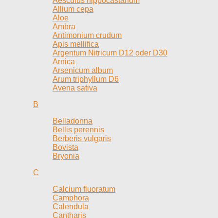
Aesculus hippocastanum
Allium cepa
Aloe
Ambra
Antimonium crudum
Apis mellifica
Argentum Nitricum D12 oder D30
Arnica
Arsenicum album
Arum triphyllum D6
Avena sativa
B
Belladonna
Bellis perennis
Berberis vulgaris
Bovista
Bryonia
C
Calcium fluoratum
Camphora
Calendula
Cantharis