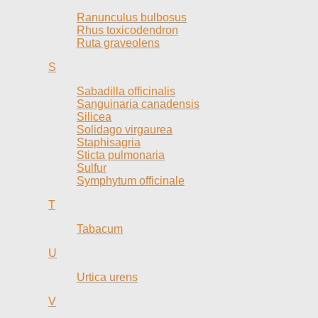
Ranunculus bulbosus
Rhus toxicodendron
Ruta graveolens
S
Sabadilla officinalis
Sanguinaria canadensis
Silicea
Solidago virgaurea
Staphisagria
Sticta pulmonaria
Sulfur
Symphytum officinale
T
Tabacum
U
Urtica urens
V