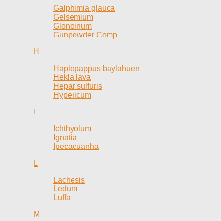
Galphimia glauca
Gelsemium
Glonoinum
Gunpowder Comp.
H
Haplopappus baylahuen
Hekla lava
Hepar sulfuris
Hypericum
I
Ichthyolum
Ignatia
Ipecacuanha
L
Lachesis
Ledum
Luffa
M