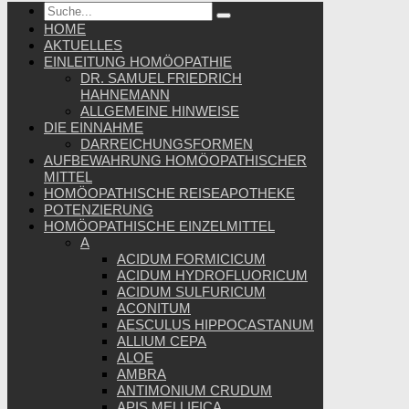
HOME
AKTUELLES
EINLEITUNG HOMÖOPATHIE
DR. SAMUEL FRIEDRICH
HAHNEMANN
ALLGEMEINE HINWEISE
DIE EINNAHME
DARREICHUNGSFORMEN
AUFBEWAHRUNG HOMÖOPATHISCHER
MITTEL
HOMÖOPATHISCHE REISEAPOTHEKE
POTENZIERUNG
HOMÖOPATHISCHE EINZELMITTEL
A
ACIDUM FORMICICUM
ACIDUM HYDROFLUORICUM
ACIDUM SULFURICUM
ACONITUM
AESCULUS HIPPOCASTANUM
ALLIUM CEPA
ALOE
AMBRA
ANTIMONIUM CRUDUM
APIS MELLIFICA