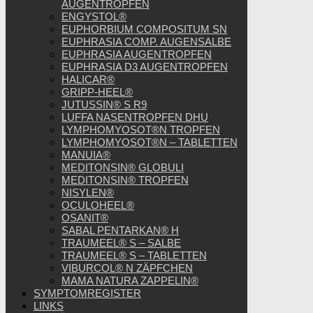
AUGENTROPFEN
ENGYSTOL®
EUPHORBIUM COMPOSITUM SN
EUPHRASIA COMP. AUGENSALBE
EUPHRASIA AUGENTROPFEN
EUPHRASIA D3 AUGENTROPFEN
HALICAR®
GRIPP-HEEL®
JUTUSSIN® S R9
LUFFA NASENTROPFEN DHU
LYMPHOMYOSOT®N TROPFEN
LYMPHOMYOSOT®N – TABLETTEN
MANUIA®
MEDITONSIN® GLOBULI
MEDITONSIN® TROPFEN
NISYLEN®
OCULOHEEL®
OSANIT®
SABAL PENTARKAN® H
TRAUMEEL® S – SALBE
TRAUMEEL® S – TABLETTEN
VIBURCOL® N ZÄPFCHEN
MAMA NATURA ZAPPELIN®
SYMPTOMREGISTER
LINKS