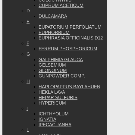
CUPRUM ACETICUM
D
DULCAMARA
E
EUPATORIUM PERFOLIATUM
EUPHORBIUM
EUPHRASIA OFFICINALIS D12
F
FERRUM PHOSPHORICUM
G
GALPHIMIA GLAUCA
GELSEMIUM
GLONOINUM
GUNPOWDER COMP.
H
HAPLOPAPPUS BAYLAHUEN
HEKLA LAVA
HEPAR SULFURIS
HYPERICUM
I
ICHTHYOLUM
IGNATIA
IPECACUANHA
L