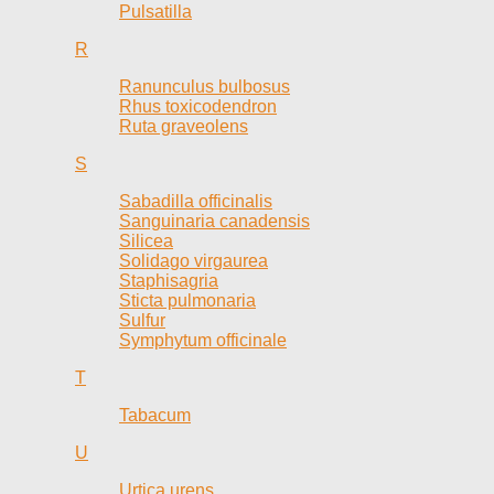
Pulsatilla
R
Ranunculus bulbosus
Rhus toxicodendron
Ruta graveolens
S
Sabadilla officinalis
Sanguinaria canadensis
Silicea
Solidago virgaurea
Staphisagria
Sticta pulmonaria
Sulfur
Symphytum officinale
T
Tabacum
U
Urtica urens