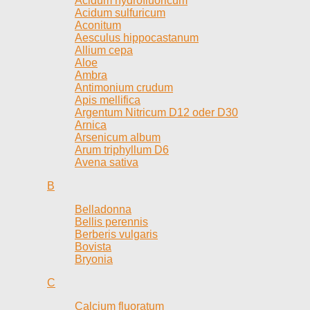
Acidum hydrofluoricum
Acidum sulfuricum
Aconitum
Aesculus hippocastanum
Allium cepa
Aloe
Ambra
Antimonium crudum
Apis mellifica
Argentum Nitricum D12 oder D30
Arnica
Arsenicum album
Arum triphyllum D6
Avena sativa
B
Belladonna
Bellis perennis
Berberis vulgaris
Bovista
Bryonia
C
Calcium fluoratum