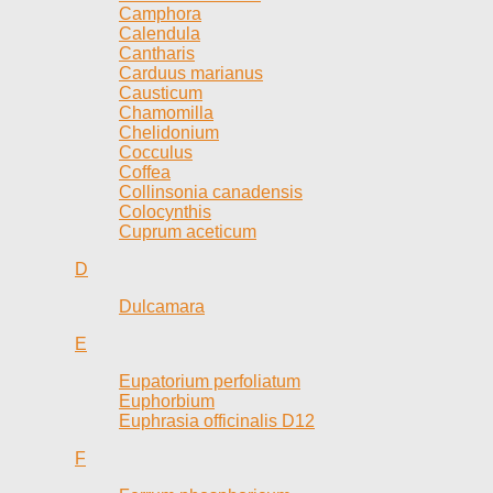
Camphora
Calendula
Cantharis
Carduus marianus
Causticum
Chamomilla
Chelidonium
Cocculus
Coffea
Collinsonia canadensis
Colocynthis
Cuprum aceticum
D
Dulcamara
E
Eupatorium perfoliatum
Euphorbium
Euphrasia officinalis D12
F