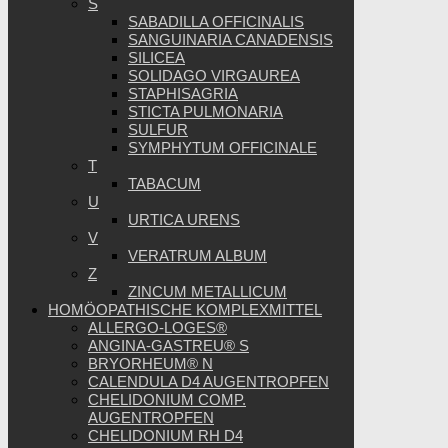
S
SABADILLA OFFICINALIS
SANGUINARIA CANADENSIS
SILICEA
SOLIDAGO VIRGAUREA
STAPHISAGRIA
STICTA PULMONARIA
SULFUR
SYMPHYTUM OFFICINALE
T
TABACUM
U
URTICA URENS
V
VERATRUM ALBUM
Z
ZINCUM METALLICUM
HOMÖOPATHISCHE KOMPLEXMITTEL
ALLERGO-LOGES®
ANGINA-GASTREU® S
BRYORHEUM® N
CALENDULA D4 AUGENTROPFEN
CHELIDONIUM COMP.
AUGENTROPFEN
CHELIDONIUM RH D4