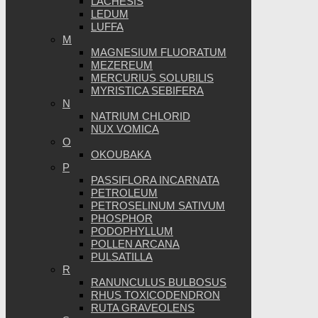
LACHESIS
LEDUM
LUFFA
M
MAGNESIUM FLUORATUM
MEZEREUM
MERCURIUS SOLUBILIS
MYRISTICA SEBIFERA
N
NATRIUM CHLORID
NUX VOMICA
O
OKOUBAKA
P
PASSIFLORA INCARNATA
PETROLEUM
PETROSELINUM SATIVUM
PHOSPHOR
PODOPHYLLUM
POLLEN ARCANA
PULSATILLA
R
RANUNCULUS BULBOSUS
RHUS TOXICODENDRON
RUTA GRAVEOLENS