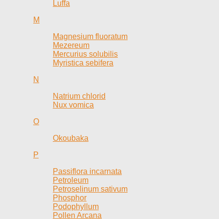
Luffa
M
Magnesium fluoratum
Mezereum
Mercurius solubilis
Myristica sebifera
N
Natrium chlorid
Nux vomica
O
Okoubaka
P
Passiflora incarnata
Petroleum
Petroselinum sativum
Phosphor
Podophyllum
Pollen Arcana