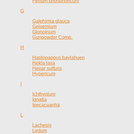
Ferrum phosphoricum
G
Galphimia glauca
Gelsemium
Glonoinum
Gunpowder Comp.
H
Haplopappus baylahuen
Hekla lava
Hepar sulfuris
Hypericum
I
Ichthyolum
Ignatia
Ipecacuanha
L
Lachesis
Ledum