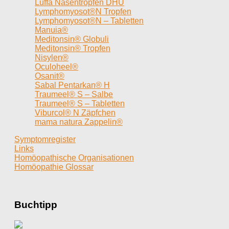
Luffa Nasentropfen DHU
Lymphomyosot®N Tropfen
Lymphomyosot®N – Tabletten
Manuia®
Meditonsin® Globuli
Meditonsin® Tropfen
Nisylen®
Oculoheel®
Osanit®
Sabal Pentarkan® H
Traumeel® S – Salbe
Traumeel® S – Tabletten
Viburcol® N Zäpfchen
mama natura Zappelin®
Symptomregister
Links
Homöopathische Organisationen
Homöopathie Glossar
Buchtipp