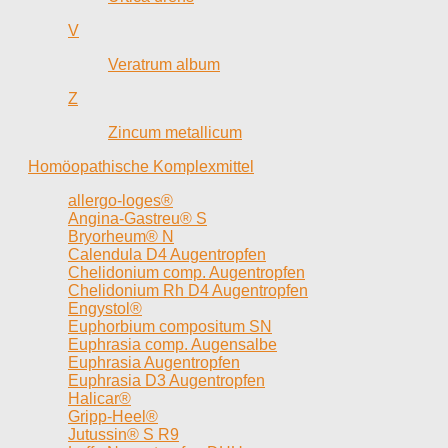
V
Veratrum album
Z
Zincum metallicum
Homöopathische Komplexmittel
allergo-loges®
Angina-Gastreu® S
Bryorheum® N
Calendula D4 Augentropfen
Chelidonium comp. Augentropfen
Chelidonium Rh D4 Augentropfen
Engystol®
Euphorbium compositum SN
Euphrasia comp. Augensalbe
Euphrasia Augentropfen
Euphrasia D3 Augentropfen
Halicar®
Gripp-Heel®
Jutussin® S R9