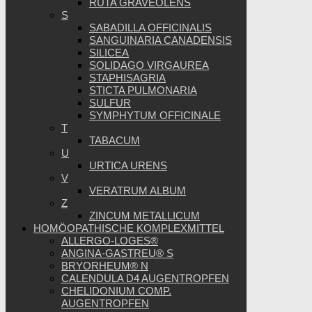
RUTA GRAVEOLENS
S
SABADILLA OFFICINALIS
SANGUINARIA CANADENSIS
SILICEA
SOLIDAGO VIRGAUREA
STAPHISAGRIA
STICTA PULMONARIA
SULFUR
SYMPHYTUM OFFICINALE
T
TABACUM
U
URTICA URENS
V
VERATRUM ALBUM
Z
ZINCUM METALLICUM
HOMÖOPATHISCHE KOMPLEXMITTEL
ALLERGO-LOGES®
ANGINA-GASTREU® S
BRYORHEUM® N
CALENDULA D4 AUGENTROPFEN
CHELIDONIUM COMP.
AUGENTROPFEN