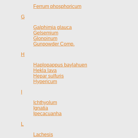
Ferrum phosphoricum
G
Galphimia glauca
Gelsemium
Glonoinum
Gunpowder Comp.
H
Haplopappus baylahuen
Hekla lava
Hepar sulfuris
Hypericum
I
Ichthyolum
Ignatia
Ipecacuanha
L
Lachesis