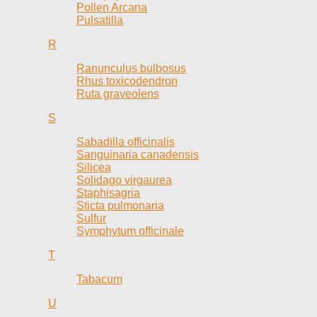
Pollen Arcana
Pulsatilla
R
Ranunculus bulbosus
Rhus toxicodendron
Ruta graveolens
S
Sabadilla officinalis
Sanguinaria canadensis
Silicea
Solidago virgaurea
Staphisagria
Sticta pulmonaria
Sulfur
Symphytum officinale
T
Tabacum
U