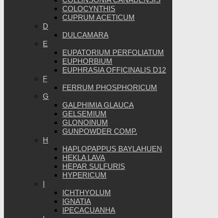
COLOCYNTHIS
CUPRUM ACETICUM
D
DULCAMARA
E
EUPATORIUM PERFOLIATUM
EUPHORBIUM
EUPHRASIA OFFICINALIS D12
F
FERRUM PHOSPHORICUM
G
GALPHIMIA GLAUCA
GELSEMIUM
GLONOINUM
GUNPOWDER COMP.
H
HAPLOPAPPUS BAYLAHUEN
HEKLA LAVA
HEPAR SULFURIS
HYPERICUM
I
ICHTHYOLUM
IGNATIA
IPECACUANHA