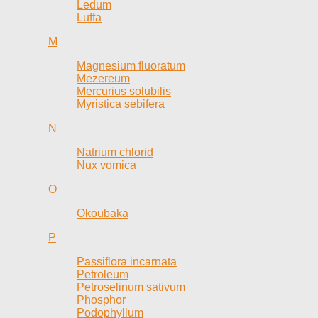
Ledum
Luffa
M
Magnesium fluoratum
Mezereum
Mercurius solubilis
Myristica sebifera
N
Natrium chlorid
Nux vomica
O
Okoubaka
P
Passiflora incarnata
Petroleum
Petroselinum sativum
Phosphor
Podophyllum