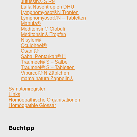
Jutussin® S R9
Luffa Nasentropfen DHU
Lymphomyosot®N Tropfen
Lymphomyosot®N – Tabletten
Manuia®
Meditonsin® Globuli
Meditonsin® Tropfen
Nisylen®
Oculoheel®
Osanit®
Sabal Pentarkan® H
Traumeel® S – Salbe
Traumeel® S – Tabletten
Viburcol® N Zäpfchen
mama natura Zappelin®
Symptomregister
Links
Homöopathische Organisationen
Homöopathie Glossar
Buchtipp