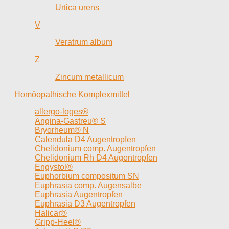
Urtica urens
V
Veratrum album
Z
Zincum metallicum
Homöopathische Komplexmittel
allergo-loges®
Angina-Gastreu® S
Bryorheum® N
Calendula D4 Augentropfen
Chelidonium comp. Augentropfen
Chelidonium Rh D4 Augentropfen
Engystol®
Euphorbium compositum SN
Euphrasia comp. Augensalbe
Euphrasia Augentropfen
Euphrasia D3 Augentropfen
Halicar®
Gripp-Heel®