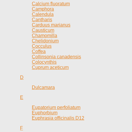
Calcium fluoratum
Camphora
Calendula
Cantharis
Carduus marianus
Causticum
Chamomilla
Chelidonium
Cocculus
Coffea
Collinsonia canadensis
Colocynthis
Cuprum aceticum
D
Dulcamara
E
Eupatorium perfoliatum
Euphorbium
Euphrasia officinalis D12
F