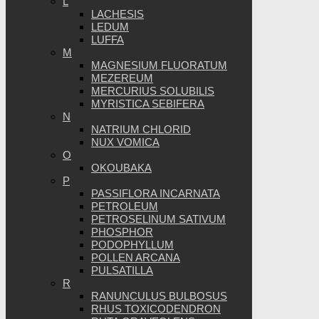
L
LACHESIS
LEDUM
LUFFA
M
MAGNESIUM FLUORATUM
MEZEREUM
MERCURIUS SOLUBILIS
MYRISTICA SEBIFERA
N
NATRIUM CHLORID
NUX VOMICA
O
OKOUBAKA
P
PASSIFLORA INCARNATA
PETROLEUM
PETROSELINUM SATIVUM
PHOSPHOR
PODOPHYLLUM
POLLEN ARCANA
PULSATILLA
R
RANUNCULUS BULBOSUS
RHUS TOXICODENDRON