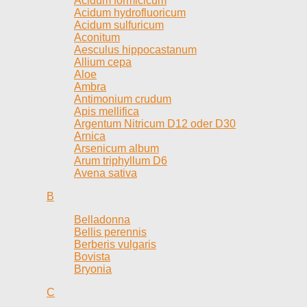
Acidum formicicum
Acidum hydrofluoricum
Acidum sulfuricum
Aconitum
Aesculus hippocastanum
Allium cepa
Aloe
Ambra
Antimonium crudum
Apis mellifica
Argentum Nitricum D12 oder D30
Arnica
Arsenicum album
Arum triphyllum D6
Avena sativa
B
Belladonna
Bellis perennis
Berberis vulgaris
Bovista
Bryonia
C