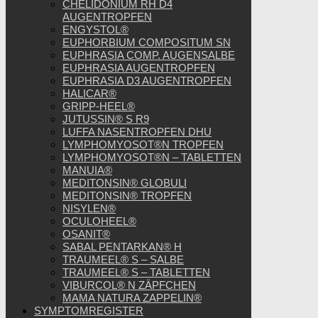
CHELIDONIUM RH D4
AUGENTROPFEN
ENGYSTOL®
EUPHORBIUM COMPOSITUM SN
EUPHRASIA COMP. AUGENSALBE
EUPHRASIA AUGENTROPFEN
EUPHRASIA D3 AUGENTROPFEN
HALICAR®
GRIPP-HEEL®
JUTUSSIN® S R9
LUFFA NASENTROPFEN DHU
LYMPHOMYOSOT®N TROPFEN
LYMPHOMYOSOT®N – TABLETTEN
MANUIA®
MEDITONSIN® GLOBULI
MEDITONSIN® TROPFEN
NISYLEN®
OCULOHEEL®
OSANIT®
SABAL PENTARKAN® H
TRAUMEEL® S – SALBE
TRAUMEEL® S – TABLETTEN
VIBURCOL® N ZÄPFCHEN
MAMA NATURA ZAPPELIN®
SYMPTOMREGISTER