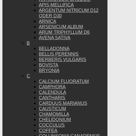
APIS MELLIFICA
ARGENTUM NITRICUM D12
ODER D30
ARNICA
ARSENICUM ALBUM
ARUM TRIPHYLLUM D6
AVENA SATIVA
B
BELLADONNA
BELLIS PERENNIS
BERBERIS VULGARIS
BOVISTA
BRYONIA
C
CALCIUM FLUORATUM
CAMPHORA
CALENDULA
CANTHARIS
CARDUUS MARIANUS
CAUSTICUM
CHAMOMILLA
CHELIDONIUM
COCCULUS
COFFEA
COLLINSONIA CANADENSIS