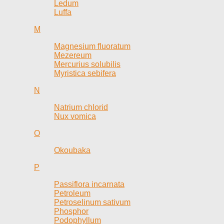
Ledum
Luffa
M
Magnesium fluoratum
Mezereum
Mercurius solubilis
Myristica sebifera
N
Natrium chlorid
Nux vomica
O
Okoubaka
P
Passiflora incarnata
Petroleum
Petroselinum sativum
Phosphor
Podophyllum