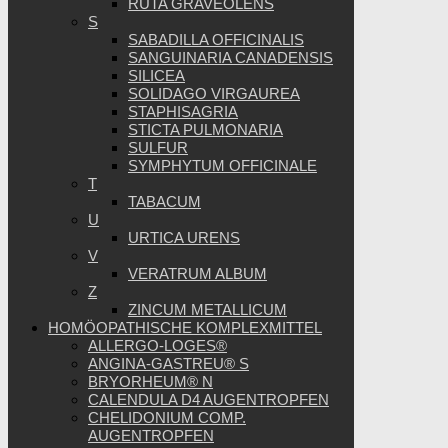
RUTA GRAVEOLENS
S
SABADILLA OFFICINALIS
SANGUINARIA CANADENSIS
SILICEA
SOLIDAGO VIRGAUREA
STAPHISAGRIA
STICTA PULMONARIA
SULFUR
SYMPHYTUM OFFICINALE
T
TABACUM
U
URTICA URENS
V
VERATRUM ALBUM
Z
ZINCUM METALLICUM
HOMÖOPATHISCHE KOMPLEXMITTEL
ALLERGO-LOGES®
ANGINA-GASTREU® S
BRYORHEUM® N
CALENDULA D4 AUGENTROPFEN
CHELIDONIUM COMP.
AUGENTROPFEN