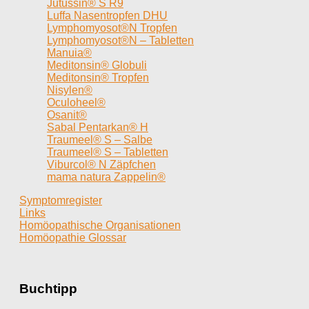
Jutussin® S R9
Luffa Nasentropfen DHU
Lymphomyosot®N Tropfen
Lymphomyosot®N – Tabletten
Manuia®
Meditonsin® Globuli
Meditonsin® Tropfen
Nisylen®
Oculoheel®
Osanit®
Sabal Pentarkan® H
Traumeel® S – Salbe
Traumeel® S – Tabletten
Viburcol® N Zäpfchen
mama natura Zappelin®
Symptomregister
Links
Homöopathische Organisationen
Homöopathie Glossar
Buchtipp