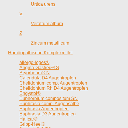
Urtica urens
V
Veratrum album
Z
Zincum metallicum
Homöopathische Komplexmittel
allergo-loges®
Angina-Gastreu® S
Bryorheum® N
Calendula D4 Augentropfen
Chelidonium comp. Augentropfen
Chelidonium Rh D4 Augentropfen
Engystol®
Euphorbium compositum SN
Euphrasia comp. Augensalbe
Euphrasia Augentropfen
Euphrasia D3 Augentropfen
Halicar®
Gripp-Heel®