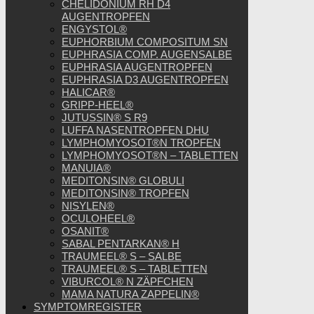
CHELIDONIUM RH D4
AUGENTROPFEN
ENGYSTOL®
EUPHORBIUM COMPOSITUM SN
EUPHRASIA COMP. AUGENSALBE
EUPHRASIA AUGENTROPFEN
EUPHRASIA D3 AUGENTROPFEN
HALICAR®
GRIPP-HEEL®
JUTUSSIN® S R9
LUFFA NASENTROPFEN DHU
LYMPHOMYOSOT®N TROPFEN
LYMPHOMYOSOT®N – TABLETTEN
MANUIA®
MEDITONSIN® GLOBULI
MEDITONSIN® TROPFEN
NISYLEN®
OCULOHEEL®
OSANIT®
SABAL PENTARKAN® H
TRAUMEEL® S – SALBE
TRAUMEEL® S – TABLETTEN
VIBURCOL® N ZÄPFCHEN
MAMA NATURA ZAPPELIN®
SYMPTOMREGISTER