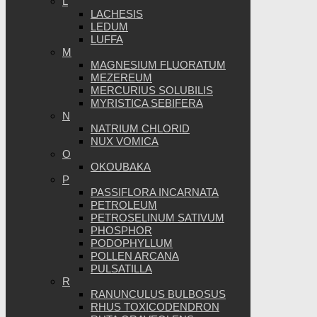
L
LACHESIS
LEDUM
LUFFA
M
MAGNESIUM FLUORATUM
MEZEREUM
MERCURIUS SOLUBILIS
MYRISTICA SEBIFERA
N
NATRIUM CHLORID
NUX VOMICA
O
OKOUBAKA
P
PASSIFLORA INCARNATA
PETROLEUM
PETROSELINUM SATIVUM
PHOSPHOR
PODOPHYLLUM
POLLEN ARCANA
PULSATILLA
R
RANUNCULUS BULBOSUS
RHUS TOXICODENDRON