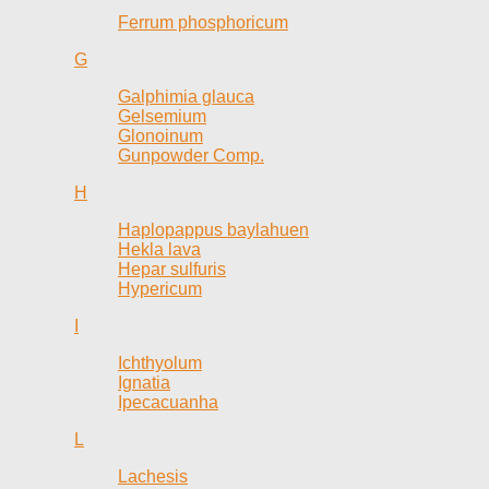
Ferrum phosphoricum
G
Galphimia glauca
Gelsemium
Glonoinum
Gunpowder Comp.
H
Haplopappus baylahuen
Hekla lava
Hepar sulfuris
Hypericum
I
Ichthyolum
Ignatia
Ipecacuanha
L
Lachesis