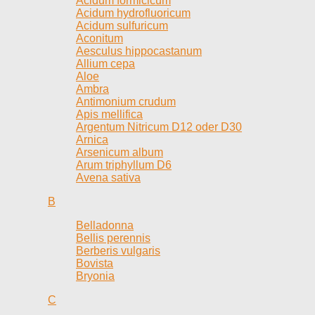
Acidum formicicum
Acidum hydrofluoricum
Acidum sulfuricum
Aconitum
Aesculus hippocastanum
Allium cepa
Aloe
Ambra
Antimonium crudum
Apis mellifica
Argentum Nitricum D12 oder D30
Arnica
Arsenicum album
Arum triphyllum D6
Avena sativa
B
Belladonna
Bellis perennis
Berberis vulgaris
Bovista
Bryonia
C