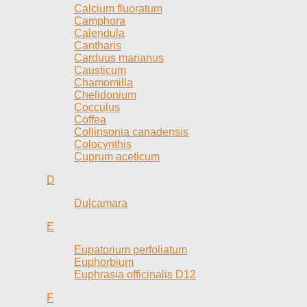
Calcium fluoratum
Camphora
Calendula
Cantharis
Carduus marianus
Causticum
Chamomilla
Chelidonium
Cocculus
Coffea
Collinsonia canadensis
Colocynthis
Cuprum aceticum
D
Dulcamara
E
Eupatorium perfoliatum
Euphorbium
Euphrasia officinalis D12
F