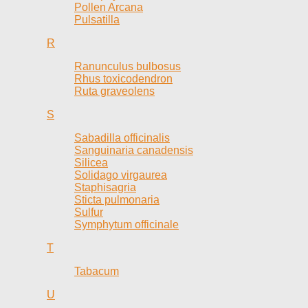
Pollen Arcana
Pulsatilla
R
Ranunculus bulbosus
Rhus toxicodendron
Ruta graveolens
S
Sabadilla officinalis
Sanguinaria canadensis
Silicea
Solidago virgaurea
Staphisagria
Sticta pulmonaria
Sulfur
Symphytum officinale
T
Tabacum
U