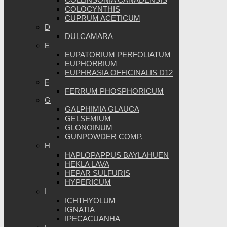
COLOCYNTHIS
CUPRUM ACETICUM
D
DULCAMARA
E
EUPATORIUM PERFOLIATUM
EUPHORBIUM
EUPHRASIA OFFICINALIS D12
F
FERRUM PHOSPHORICUM
G
GALPHIMIA GLAUCA
GELSEMIUM
GLONOINUM
GUNPOWDER COMP.
H
HAPLOPAPPUS BAYLAHUEN
HEKLA LAVA
HEPAR SULFURIS
HYPERICUM
I
ICHTHYOLUM
IGNATIA
IPECACUANHA