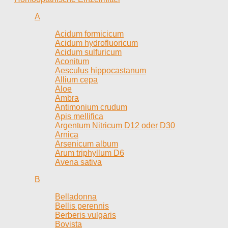
A
Acidum formicicum
Acidum hydrofluoricum
Acidum sulfuricum
Aconitum
Aesculus hippocastanum
Allium cepa
Aloe
Ambra
Antimonium crudum
Apis mellifica
Argentum Nitricum D12 oder D30
Arnica
Arsenicum album
Arum triphyllum D6
Avena sativa
B
Belladonna
Bellis perennis
Berberis vulgaris
Bovista