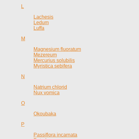
L
Lachesis
Ledum
Luffa
M
Magnesium fluoratum
Mezereum
Mercurius solubilis
Myristica sebifera
N
Natrium chlorid
Nux vomica
O
Okoubaka
P
Passiflora incarnata