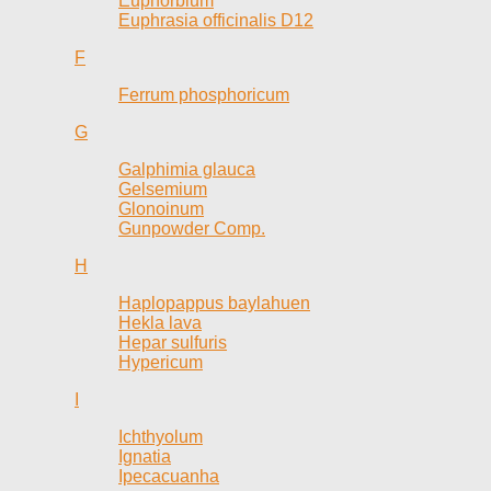
Euphorbium
Euphrasia officinalis D12
F
Ferrum phosphoricum
G
Galphimia glauca
Gelsemium
Glonoinum
Gunpowder Comp.
H
Haplopappus baylahuen
Hekla lava
Hepar sulfuris
Hypericum
I
Ichthyolum
Ignatia
Ipecacuanha