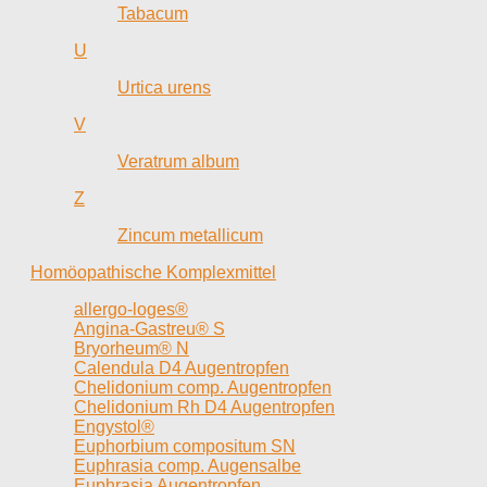
Tabacum
U
Urtica urens
V
Veratrum album
Z
Zincum metallicum
Homöopathische Komplexmittel
allergo-loges®
Angina-Gastreu® S
Bryorheum® N
Calendula D4 Augentropfen
Chelidonium comp. Augentropfen
Chelidonium Rh D4 Augentropfen
Engystol®
Euphorbium compositum SN
Euphrasia comp. Augensalbe
Euphrasia Augentropfen