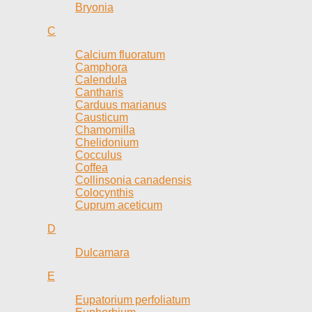
Bryonia
C
Calcium fluoratum
Camphora
Calendula
Cantharis
Carduus marianus
Causticum
Chamomilla
Chelidonium
Cocculus
Coffea
Collinsonia canadensis
Colocynthis
Cuprum aceticum
D
Dulcamara
E
Eupatorium perfoliatum