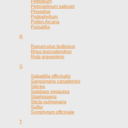
Petroleum
Petroselinum sativum
Phosphor
Podophyllum
Pollen Arcana
Pulsatilla
R
Ranunculus bulbosus
Rhus toxicodendron
Ruta graveolens
S
Sabadilla officinalis
Sanguinaria canadensis
Silicea
Solidago virgaurea
Staphisagria
Sticta pulmonaria
Sulfur
Symphytum officinale
T