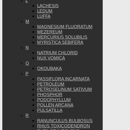
L
LACHESIS
LEDUM
LUFFA
M
MAGNESIUM FLUORATUM
MEZEREUM
MERCURIUS SOLUBILIS
MYRISTICA SEBIFERA
N
NATRIUM CHLORID
NUX VOMICA
O
OKOUBAKA
P
PASSIFLORA INCARNATA
PETROLEUM
PETROSELINUM SATIVUM
PHOSPHOR
PODOPHYLLUM
POLLEN ARCANA
PULSATILLA
R
RANUNCULUS BULBOSUS
RHUS TOXICODENDRON