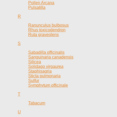
Pollen Arcana
Pulsatilla
R
Ranunculus bulbosus
Rhus toxicodendron
Ruta graveolens
S
Sabadilla officinalis
Sanguinaria canadensis
Silicea
Solidago virgaurea
Staphisagria
Sticta pulmonaria
Sulfur
Symphytum officinale
T
Tabacum
U