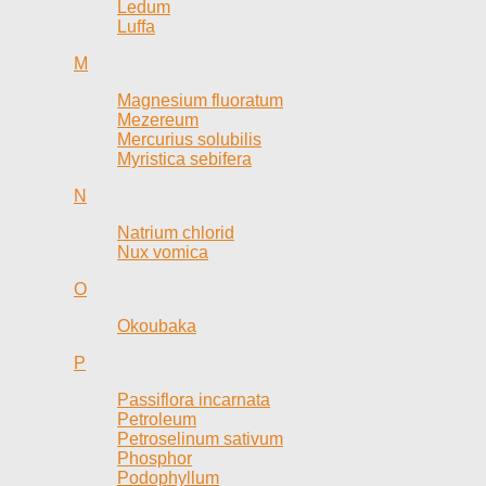
Ledum
Luffa
M
Magnesium fluoratum
Mezereum
Mercurius solubilis
Myristica sebifera
N
Natrium chlorid
Nux vomica
O
Okoubaka
P
Passiflora incarnata
Petroleum
Petroselinum sativum
Phosphor
Podophyllum