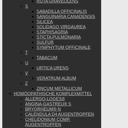
RUTA GRAVEOLENS
S
SABADILLA OFFICINALIS
SANGUINARIA CANADENSIS
SILICEA
SOLIDAGO VIRGAUREA
STAPHISAGRIA
STICTA PULMONARIA
SULFUR
SYMPHYTUM OFFICINALE
T
TABACUM
U
URTICA URENS
V
VERATRUM ALBUM
Z
ZINCUM METALLICUM
HOMÖOPATHISCHE KOMPLEXMITTEL
ALLERGO-LOGES®
ANGINA-GASTREU® S
BRYORHEUM® N
CALENDULA D4 AUGENTROPFEN
CHELIDONIUM COMP.
AUGENTROPFEN