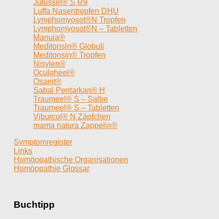
Jutussin® S R9
Luffa Nasentropfen DHU
Lymphomyosot®N Tropfen
Lymphomyosot®N – Tabletten
Manuia®
Meditonsin® Globuli
Meditonsin® Tropfen
Nisylen®
Oculoheel®
Osanit®
Sabal Pentarkan® H
Traumeel® S – Salbe
Traumeel® S – Tabletten
Viburcol® N Zäpfchen
mama natura Zappelin®
Symptomregister
Links
Homöopathische Organisationen
Homöopathie Glossar
Buchtipp