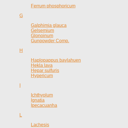
Ferrum phosphoricum
G
Galphimia glauca
Gelsemium
Glonoinum
Gunpowder Comp.
H
Haplopappus baylahuen
Hekla lava
Hepar sulfuris
Hypericum
I
Ichthyolum
Ignatia
Ipecacuanha
L
Lachesis