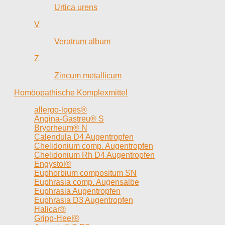
Urtica urens
V
Veratrum album
Z
Zincum metallicum
Homöopathische Komplexmittel
allergo-loges®
Angina-Gastreu® S
Bryorheum® N
Calendula D4 Augentropfen
Chelidonium comp. Augentropfen
Chelidonium Rh D4 Augentropfen
Engystol®
Euphorbium compositum SN
Euphrasia comp. Augensalbe
Euphrasia Augentropfen
Euphrasia D3 Augentropfen
Halicar®
Gripp-Heel®