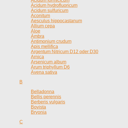
Acidum formicicum
Acidum hydrofluoricum
Acidum sulfuricum
Aconitum
Aesculus hippocastanum
Allium cepa
Aloe
Ambra
Antimonium crudum
Apis mellifica
Argentum Nitricum D12 oder D30
Arnica
Arsenicum album
Arum triphyllum D6
Avena sativa
B
Belladonna
Bellis perennis
Berberis vulgaris
Bovista
Bryonia
C