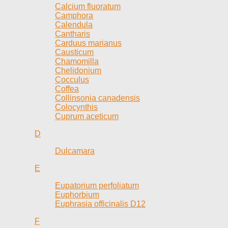
Calcium fluoratum
Camphora
Calendula
Cantharis
Carduus marianus
Causticum
Chamomilla
Chelidonium
Cocculus
Coffea
Collinsonia canadensis
Colocynthis
Cuprum aceticum
D
Dulcamara
E
Eupatorium perfoliatum
Euphorbium
Euphrasia officinalis D12
F