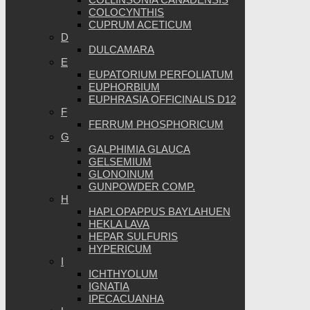
COLOCYNTHIS
CUPRUM ACETICUM
D
DULCAMARA
E
EUPATORIUM PERFOLIATUM
EUPHORBIUM
EUPHRASIA OFFICINALIS D12
F
FERRUM PHOSPHORICUM
G
GALPHIMIA GLAUCA
GELSEMIUM
GLONOINUM
GUNPOWDER COMP.
H
HAPLOPAPPUS BAYLAHUEN
HEKLA LAVA
HEPAR SULFURIS
HYPERICUM
I
ICHTHYOLUM
IGNATIA
IPECACUANHA