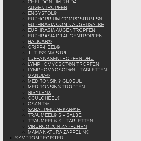
CHELIDONIUM RH D4
AUGENTROPFEN
ENGYSTOL®
EUPHORBIUM COMPOSITUM SN
EUPHRASIA COMP. AUGENSALBE
EUPHRASIA AUGENTROPFEN
EUPHRASIA D3 AUGENTROPFEN
HALICAR®
GRIPP-HEEL®
JUTUSSIN® S R9
LUFFA NASENTROPFEN DHU
LYMPHOMYOSOT®N TROPFEN
LYMPHOMYOSOT®N – TABLETTEN
MANUIA®
MEDITONSIN® GLOBULI
MEDITONSIN® TROPFEN
NISYLEN®
OCULOHEEL®
OSANIT®
SABAL PENTARKAN® H
TRAUMEEL® S – SALBE
TRAUMEEL® S – TABLETTEN
VIBURCOL® N ZÄPFCHEN
MAMA NATURA ZAPPELIN®
SYMPTOMREGISTER