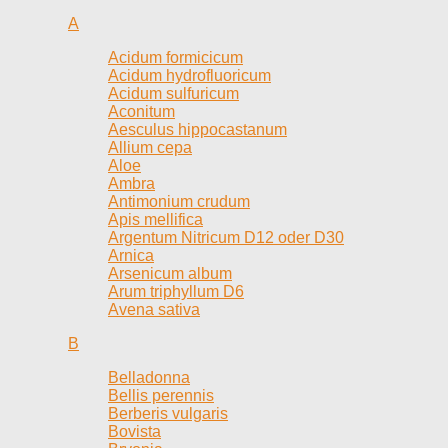
A
Acidum formicicum
Acidum hydrofluoricum
Acidum sulfuricum
Aconitum
Aesculus hippocastanum
Allium cepa
Aloe
Ambra
Antimonium crudum
Apis mellifica
Argentum Nitricum D12 oder D30
Arnica
Arsenicum album
Arum triphyllum D6
Avena sativa
B
Belladonna
Bellis perennis
Berberis vulgaris
Bovista