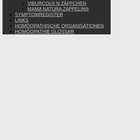
VIBURCOL® N ZÄPFCHEN
MAMA NATURA ZAPPELIN®
SYMPTOMREGISTER
LINKS
HOMÖOPATHISCHE ORGANISATIONEN
HOMÖOPATHIE GLOSSAR