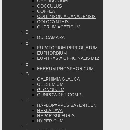
CHELIDONIUM
COCCULUS
COFFEA
COLLINSONIA CANADENSIS
COLOCYNTHIS
CUPRUM ACETICUM
D
DULCAMARA
E
EUPATORIUM PERFOLIATUM
EUPHORBIUM
EUPHRASIA OFFICINALIS D12
F
FERRUM PHOSPHORICUM
G
GALPHIMIA GLAUCA
GELSEMIUM
GLONOINUM
GUNPOWDER COMP.
H
HAPLOPAPPUS BAYLAHUEN
HEKLA LAVA
HEPAR SULFURIS
HYPERICUM
I