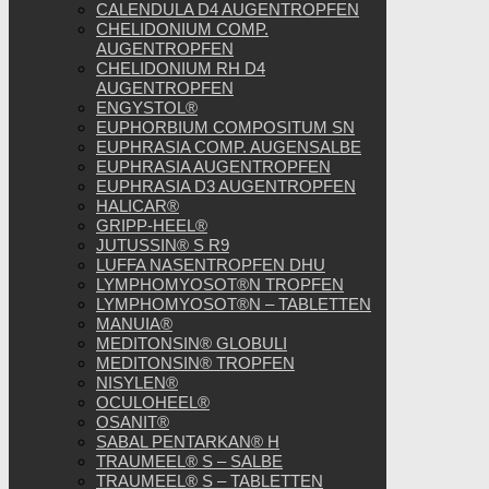
CALENDULA D4 AUGENTROPFEN
CHELIDONIUM COMP.
AUGENTROPFEN
CHELIDONIUM RH D4
AUGENTROPFEN
ENGYSTOL®
EUPHORBIUM COMPOSITUM SN
EUPHRASIA COMP. AUGENSALBE
EUPHRASIA AUGENTROPFEN
EUPHRASIA D3 AUGENTROPFEN
HALICAR®
GRIPP-HEEL®
JUTUSSIN® S R9
LUFFA NASENTROPFEN DHU
LYMPHOMYOSOT®N TROPFEN
LYMPHOMYOSOT®N – TABLETTEN
MANUIA®
MEDITONSIN® GLOBULI
MEDITONSIN® TROPFEN
NISYLEN®
OCULOHEEL®
OSANIT®
SABAL PENTARKAN® H
TRAUMEEL® S – SALBE
TRAUMEEL® S – TABLETTEN