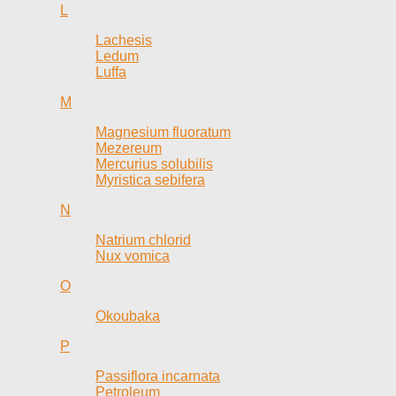
L
Lachesis
Ledum
Luffa
M
Magnesium fluoratum
Mezereum
Mercurius solubilis
Myristica sebifera
N
Natrium chlorid
Nux vomica
O
Okoubaka
P
Passiflora incarnata
Petroleum