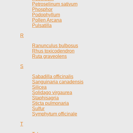
Petroselinum sativum
Phosphor
Podophyllum
Pollen Arcana
Pulsatilla
R
Ranunculus bulbosus
Rhus toxicodendron
Ruta graveolens
S
Sabadilla officinalis
Sanguinaria canadensis
Silicea
Solidago virgaurea
Staphisagria
Sticta pulmonaria
Sulfur
Symphytum officinale
T