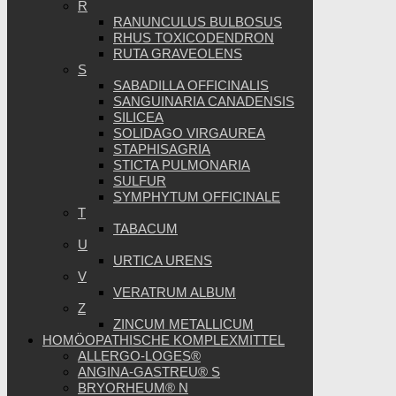
R
RANUNCULUS BULBOSUS
RHUS TOXICODENDRON
RUTA GRAVEOLENS
S
SABADILLA OFFICINALIS
SANGUINARIA CANADENSIS
SILICEA
SOLIDAGO VIRGAUREA
STAPHISAGRIA
STICTA PULMONARIA
SULFUR
SYMPHYTUM OFFICINALE
T
TABACUM
U
URTICA URENS
V
VERATRUM ALBUM
Z
ZINCUM METALLICUM
HOMÖOPATHISCHE KOMPLEXMITTEL
ALLERGO-LOGES®
ANGINA-GASTREU® S
BRYORHEUM® N