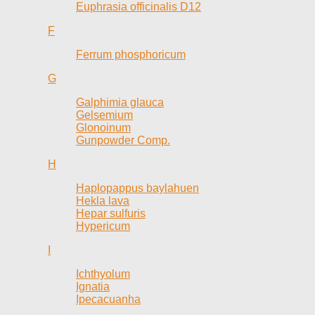
Euphrasia officinalis D12
F
Ferrum phosphoricum
G
Galphimia glauca
Gelsemium
Glonoinum
Gunpowder Comp.
H
Haplopappus baylahuen
Hekla lava
Hepar sulfuris
Hypericum
I
Ichthyolum
Ignatia
Ipecacuanha