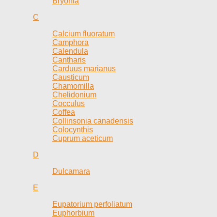
Bryonia
C
Calcium fluoratum
Camphora
Calendula
Cantharis
Carduus marianus
Causticum
Chamomilla
Chelidonium
Cocculus
Coffea
Collinsonia canadensis
Colocynthis
Cuprum aceticum
D
Dulcamara
E
Eupatorium perfoliatum
Euphorbium