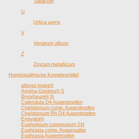
Tabacum
U
Urtica urens
V
Veratrum album
Z
Zincum metallicum
Homöopathische Komplexmittel
allergo-loges®
Angina-Gastreu® S
Bryorheum® N
Calendula D4 Augentropfen
Chelidonium comp. Augentropfen
Chelidonium Rh D4 Augentropfen
Engystol®
Euphorbium compositum SN
Euphrasia comp. Augensalbe
Euphrasia Augentropfen