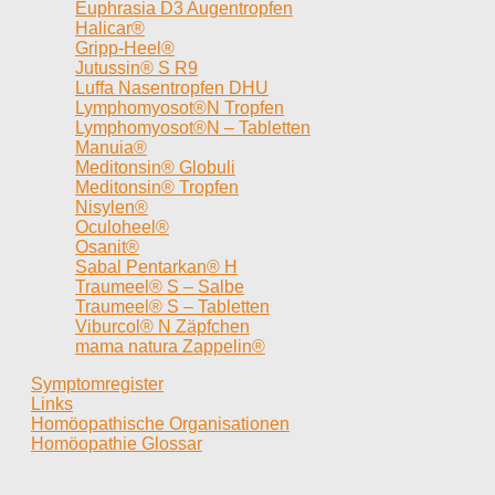
Euphrasia D3 Augentropfen
Halicar®
Gripp-Heel®
Jutussin® S R9
Luffa Nasentropfen DHU
Lymphomyosot®N Tropfen
Lymphomyosot®N – Tabletten
Manuia®
Meditonsin® Globuli
Meditonsin® Tropfen
Nisylen®
Oculoheel®
Osanit®
Sabal Pentarkan® H
Traumeel® S – Salbe
Traumeel® S – Tabletten
Viburcol® N Zäpfchen
mama natura Zappelin®
Symptomregister
Links
Homöopathische Organisationen
Homöopathie Glossar