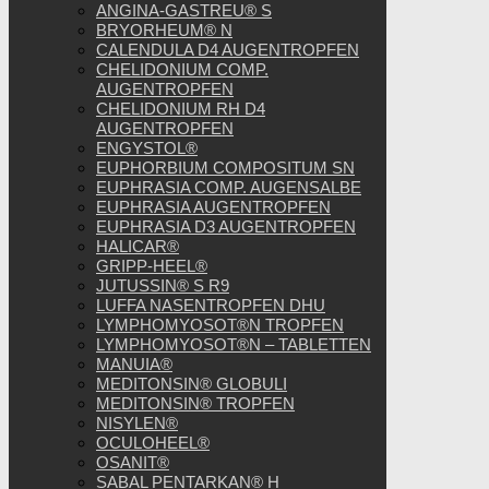
ANGINA-GASTREU® S
BRYORHEUM® N
CALENDULA D4 AUGENTROPFEN
CHELIDONIUM COMP.
AUGENTROPFEN
CHELIDONIUM RH D4
AUGENTROPFEN
ENGYSTOL®
EUPHORBIUM COMPOSITUM SN
EUPHRASIA COMP. AUGENSALBE
EUPHRASIA AUGENTROPFEN
EUPHRASIA D3 AUGENTROPFEN
HALICAR®
GRIPP-HEEL®
JUTUSSIN® S R9
LUFFA NASENTROPFEN DHU
LYMPHOMYOSOT®N TROPFEN
LYMPHOMYOSOT®N – TABLETTEN
MANUIA®
MEDITONSIN® GLOBULI
MEDITONSIN® TROPFEN
NISYLEN®
OCULOHEEL®
OSANIT®
SABAL PENTARKAN® H