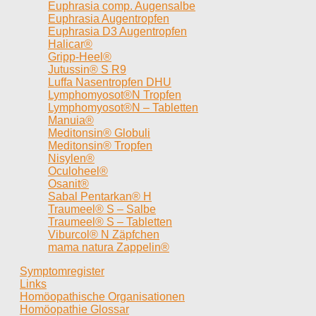
Euphrasia comp. Augensalbe
Euphrasia Augentropfen
Euphrasia D3 Augentropfen
Halicar®
Gripp-Heel®
Jutussin® S R9
Luffa Nasentropfen DHU
Lymphomyosot®N Tropfen
Lymphomyosot®N – Tabletten
Manuia®
Meditonsin® Globuli
Meditonsin® Tropfen
Nisylen®
Oculoheel®
Osanit®
Sabal Pentarkan® H
Traumeel® S – Salbe
Traumeel® S – Tabletten
Viburcol® N Zäpfchen
mama natura Zappelin®
Symptomregister
Links
Homöopathische Organisationen
Homöopathie Glossar