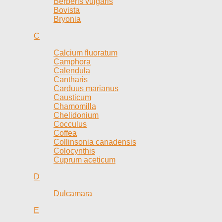
Berberis vulgaris
Bovista
Bryonia
C
Calcium fluoratum
Camphora
Calendula
Cantharis
Carduus marianus
Causticum
Chamomilla
Chelidonium
Cocculus
Coffea
Collinsonia canadensis
Colocynthis
Cuprum aceticum
D
Dulcamara
E