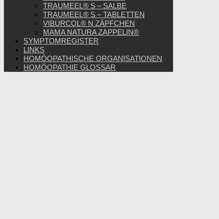
TRAUMEEL® S – SALBE
TRAUMEEL® S – TABLETTEN
VIBURCOL® N ZÄPFCHEN
MAMA NATURA ZAPPELIN®
SYMPTOMREGISTER
LINKS
HOMÖOPATHISCHE ORGANISATIONEN
HOMÖOPATHIE GLOSSAR