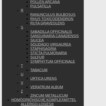
POLLEN ARCANA
PULSATILLA
R
RANUNCULUS BULBOSUS
RHUS TOXICODENDRON
RUTA GRAVEOLENS
S
SABADILLA OFFICINALIS
SANGUINARIA CANADENSIS
SILICEA
SOLIDAGO VIRGAUREA
STAPHISAGRIA
STICTA PULMONARIA
SULFUR
SYMPHYTUM OFFICINALE
T
TABACUM
U
URTICA URENS
V
VERATRUM ALBUM
Z
ZINCUM METALLICUM
HOMÖOPATHISCHE KOMPLEXMITTEL
ALLERGO-LOGES®