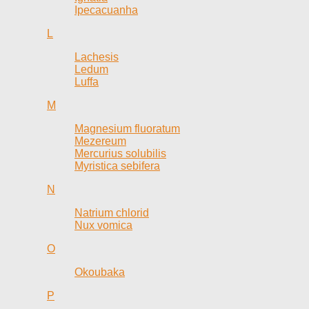
Ipecacuanha
L
Lachesis
Ledum
Luffa
M
Magnesium fluoratum
Mezereum
Mercurius solubilis
Myristica sebifera
N
Natrium chlorid
Nux vomica
O
Okoubaka
P