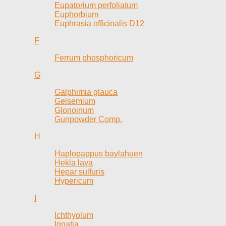
Eupatorium perfoliatum
Euphorbium
Euphrasia officinalis D12
F
Ferrum phosphoricum
G
Galphimia glauca
Gelsemium
Glonoinum
Gunpowder Comp.
H
Haplopappus baylahuen
Hekla lava
Hepar sulfuris
Hypericum
I
Ichthyolum
Ignatia