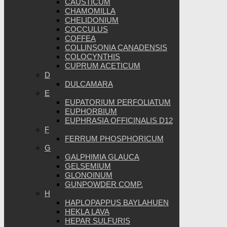
CAUSTICUM
CHAMOMILLA
CHELIDONIUM
COCCULUS
COFFEA
COLLINSONIA CANADENSIS
COLOCYNTHIS
CUPRUM ACETICUM
D
DULCAMARA
E
EUPATORIUM PERFOLIATUM
EUPHORBIUM
EUPHRASIA OFFICINALIS D12
F
FERRUM PHOSPHORICUM
G
GALPHIMIA GLAUCA
GELSEMIUM
GLONOINUM
GUNPOWDER COMP.
H
HAPLOPAPPUS BAYLAHUEN
HEKLA LAVA
HEPAR SULFURIS