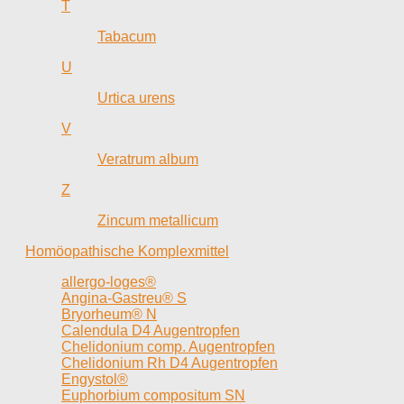
T
Tabacum
U
Urtica urens
V
Veratrum album
Z
Zincum metallicum
Homöopathische Komplexmittel
allergo-loges®
Angina-Gastreu® S
Bryorheum® N
Calendula D4 Augentropfen
Chelidonium comp. Augentropfen
Chelidonium Rh D4 Augentropfen
Engystol®
Euphorbium compositum SN