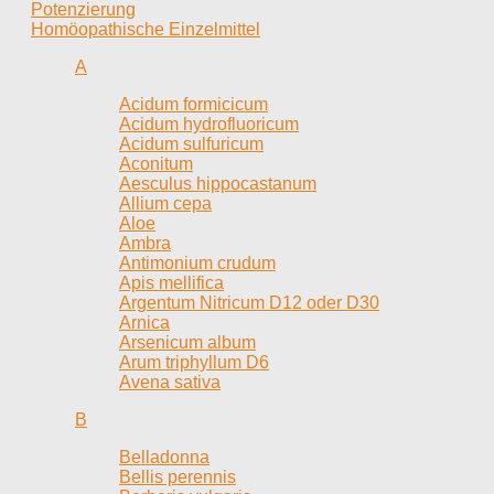
Potenzierung
Homöopathische Einzelmittel
A
Acidum formicicum
Acidum hydrofluoricum
Acidum sulfuricum
Aconitum
Aesculus hippocastanum
Allium cepa
Aloe
Ambra
Antimonium crudum
Apis mellifica
Argentum Nitricum D12 oder D30
Arnica
Arsenicum album
Arum triphyllum D6
Avena sativa
B
Belladonna
Bellis perennis